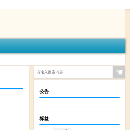
☚
公告
标签