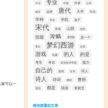
专业
作者
万元
中国
公司
唐代
大学
品牌
学员
南宋
学校
学院
孩子
学生
宋代
山阴
宣城
您的
攻略
技能
时间
是一个
梦幻西游
李白
次韵
游戏
的人
的是
玩家
考生
能力
考试
职业技术学院
自己的
词人
苏轼
证书
诗人
诗词
费用
课程
大家可以一
都是
陆游
黄庭坚
适合
猜你想看的文章