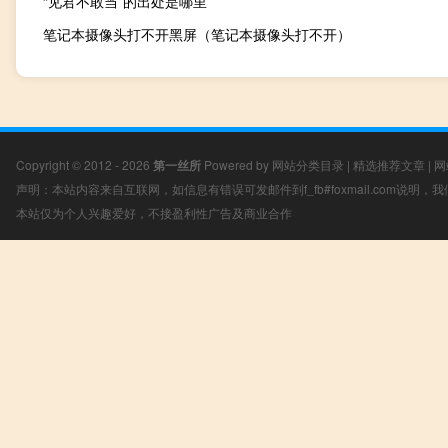
“见君不敢当”的出处是哪里
笔记本摄像头打不开黑屏（笔记本摄像头打不开）
Copyright © 2012 - 2026
第一丝所
Powered by
网站分类目录
|
精选推荐文章
|
网
声明：本站内容来自互联网，如信息有错误可发邮件到f_fb#foxmail.com说明
本站仅为个人兴趣爱好，不接盈利性广告及商业合作