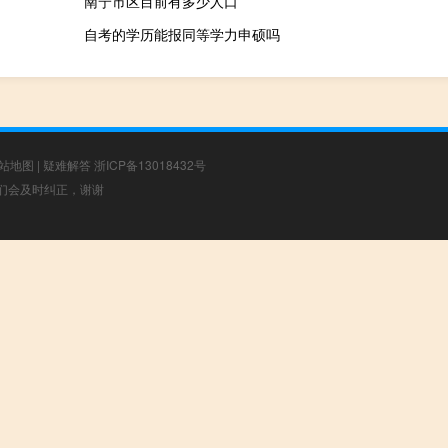
南宁市区目前有多少人口
自考的学历能报同等学力申硕吗
站地图
|
疑难解答
浙ICP备13018432号
，我们会及时纠正，谢谢