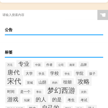
☚
公告
标签
专业
作者
品牌
万元
中国
公司
南宋
唐代
学校
学院
大学
孩子
学员
学生
宋代
攻略
技能
山阴
宣城
您的
梦幻西游
时间
是一个
李白
次韵
游戏
的人
的是
考生
考试
玩家
自己的