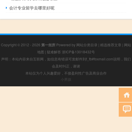
会计专业留学去哪里好呢
Copyright © 2012 - 2026
第一丝所
Powered by
网站分类目录
|
精选推荐文章
|
网站
地图
|
疑难解答
浙ICP备13018432号
声明：本站内容来自互联网，如信息有错误可发邮件到f_fb#foxmail.com说明，我们
会及时纠正，谢谢
本站仅为个人兴趣爱好，不接盈利性广告及商业合作
小男孩