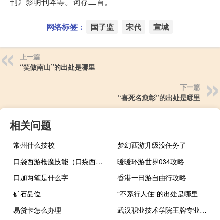
刊》影明刊本等。词存二首。
网络标签：
国子监
宋代
宣城
上一篇
“笑傲南山”的出处是哪里
下一篇
“喜死名愈彰”的出处是哪里
相关问题
常州什么技校
梦幻西游升级没任务了
口袋西游枪魔技能（口袋西游枪侠加点）
暖暖环游世界034攻略
口加两笔是什么字
香港一日游自由行攻略
矿石品位
“不系行人住”的出处是哪里
易贷卡怎么办理
武汉职业技术学院王牌专业有哪些