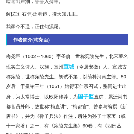
啮啮出岸潮，霅霅入蒲苇。
解{左纟右乍}泛明镜，接天知几里。
我家今不遥，正住句溪尾。
作者简介(梅尧臣)
梅尧臣（1002～1060）字圣俞，世称宛陵先生，北宋著名
宣城
现实主义诗人。汉族，宣州
（今属安徽）人。宣城古
称宛陵，世称宛陵先生。初试不第，以荫补河南主簿。50
岁后，于皇祐三年（1051）始得宋仁宗召试，赐同进士出
国子监
身，为太常博士。以欧阳修荐，为
直讲，累迁尚书
都官员外郎，故世称“梅直讲”、“梅都官”。曾参与编撰《新
唐书》，并为《孙子兵法》作注，所注为孙子十家著（或
十一家著）之一。有《宛陵先生集》60卷，有《四部丛