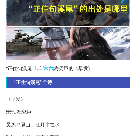
宋代
“正住句溪尾”出自
梅尧臣的《早发》。
“正住句溪尾”全诗
《早发》
宋代 梅尧臣
吴鸡鸣隔山，江月半在水。