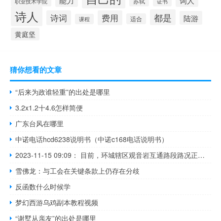
能力
词人
苏轼
职业技术学院
证书
诗人
都是
诗词
费用
陆游
适合
课程
黄庭坚
猜你想看的文章
“后来为政谁轻重”的出处是哪里
3.2x1.2十4.6怎样简便
广东台风在哪里
中诺电话hcd6238说明书（中诺c168电话说明书）
2023-11-15 09:09： 目前，环城辖区观音岩互通路段路况正常。环城交警温馨提示：平安为无价宝，当心为护身符。 ​​​
雪佛龙：与工会在关键条款上仍存在分歧
反函数什么时候学
梦幻西游乌鸡副本教程视频
“谢墅从亲友”的出处是哪里