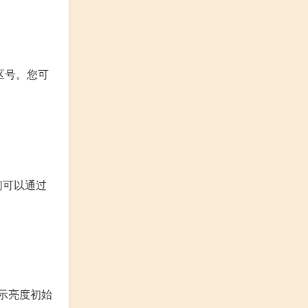
区号。您可
们可以通过
表示亮度初始