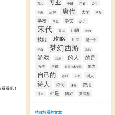
专业
作者
万元
中国
公司
唐代
大学
品牌
学员
南宋
学校
学院
孩子
学生
宋代
山阴
宣城
您的
攻略
技能
时间
是一个
梦幻西游
李白
次韵
游戏
的人
的是
玩家
考生
能力
考试
职业技术学院
自己的
词人
苏轼
证书
诗人
诗词
费用
课程
来看看吧！
都是
陆游
黄庭坚
适合
猜你想看的文章