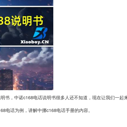
8说明书，中诺c168电话说明书很多人还不知道，现在让我们一起
68电话为例，讲解中挪c168电话手册的内容。