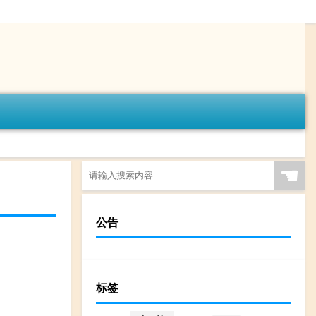
☚
公告
标签