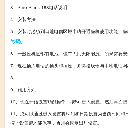
3、Sino-Sino c168电话说明：
4、安装方法
5、安装时必须到当地电信区域申请开通座机使用功能。
号码
。
6、一般座机底部有电池，也有人用天阳能源。如果需要安
7、现在插入电话的插头和插座，并将接线盒与本地电话网
8、
9、施用方式
10、现在开始设置功能操作，按Set进入设置。然后再次
11、您可以通过进入设置将时间和日期设置为当前时间和
按下设置键才能保存，否则会恢复出厂设置。