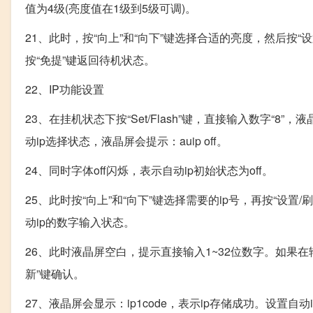
值为4级(亮度值在1级到5级可调)。
21、此时，按“向上”和“向下”键选择合适的亮度，然后按“
按“免提”键返回待机状态。
22、IP功能设置
23、在挂机状态下按“Set/Flash”键，直接输入数字“8”，
动ip选择状态，液晶屏会提示：auip off。
24、同时字体off闪烁，表示自动ip初始状态为off。
25、此时按“向上”和“向下”键选择需要的ip号，再按“设置/刷
动ip的数字输入状态。
26、此时液晶屏空白，提示直接输入1~32位数字。如果在输
新”键确认。
27、液晶屏会显示：ip1code，表示ip存储成功。设置自