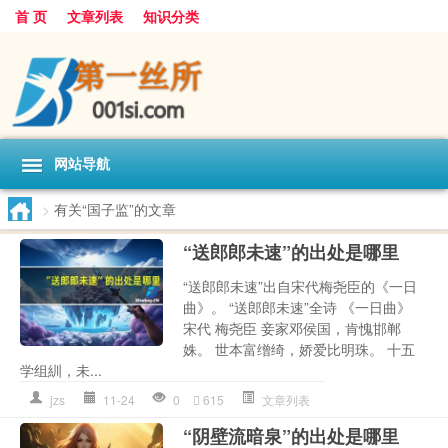
首 页
文章列表
知识分类
网站导航
>
有关“国子监”的文章
“送郎郎未速”的出处是哪里
“送郎郎未速”出自宋代梅尧臣的《一日
曲》。 “送郎郎未速”全诗 《一日曲》
宋代 梅尧臣 妾家邓侯国，肯愧邯郸
姝。 世本富缯绮，娇爱比明珠。 十五
学组紃，未...
jzs
11-24
0
615
文章列表
“阴壁流暗泉”的出处是哪里