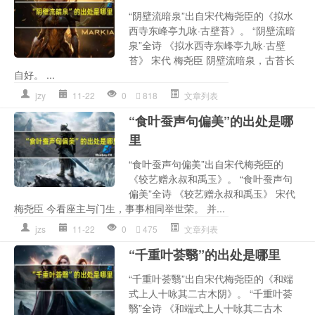
“阴壁流暗泉”出自宋代梅尧臣的《拟水
西寺东峰亭九咏·古壁苔》。 “阴壁流暗
泉”全诗 《拟水西寺东峰亭九咏·古壁
苔》 宋代 梅尧臣 阴壁流暗泉，古苔长
自好。 ...
jzy
11-22
0
818
文章列表
“食叶蚕声句偏美”的出处是哪
里
“食叶蚕声句偏美”出自宋代梅尧臣的
《较艺赠永叔和禹玉》。 “食叶蚕声句
偏美”全诗 《较艺赠永叔和禹玉》 宋代
梅尧臣 今看座主与门生，事事相同举世荣。 并...
jzs
11-22
0
475
文章列表
“千重叶荟翳”的出处是哪里
“千重叶荟翳”出自宋代梅尧臣的《和端
式上人十咏其二古木阴》。 “千重叶荟
翳”全诗 《和端式上人十咏其二古木