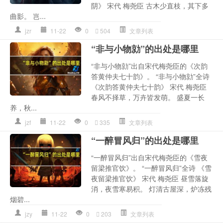
阴》 宋代 梅尧臣 古木少直枝，其下多
曲影。 岂...
jzr
11-22
0
504
文章列表
“非与小物勍”的出处是哪里
“非与小物勍”出自宋代梅尧臣的《次韵
答黄仲夫七十韵》。 “非与小物勍”全诗
《次韵答黄仲夫七十韵》 宋代 梅尧臣
春风不择草，万卉皆发萌。 盛夏一长
养，秋...
jzf
11-22
0
335
文章列表
“一醉冒风归”的出处是哪里
“一醉冒风归”出自宋代梅尧臣的《雪夜
留梁推官饮》。 “一醉冒风归”全诗 《雪
夜留梁推官饮》 宋代 梅尧臣 昼雪落旋
消，夜雪寒易积。 灯清古屋深，炉冻残
烟碧...
jzy
11-22
0
203
文章列表