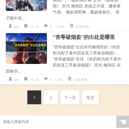
雨》 宋代 梅尧臣 风味正不寝，骤来寒
气增。 檐斜滴野箨，窗缺摇春灯。 孺
子睡中语...
jzy
11-13
0
224
文章列表
“杏萼破烟姿”的出处是哪里
“杏萼破烟姿”出自宋代梅尧臣的《依韵
和乌程子著作四首其三早春游南园》。
“杏萼破烟姿”全诗 《依韵和乌程子著作
四首其三早春游南园》 宋代 梅尧臣 东
国春归...
jzx
11-13
0
63
文章列表
1
2
下一页
尾页
☚