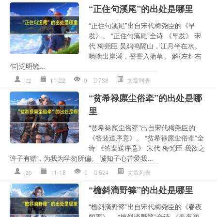
“正住句溪尾”的出处是哪里
“正住句溪尾”出自宋代梅尧臣的《早
发》。 “正住句溪尾”全诗 《早发》 宋
代 梅尧臣 吴鸡鸣隔山，江月半在水。
啮啮出岸潮，霅霅入蒲苇。 解{左纟右
乍}泛明镜...
jzz
11-22
0
738
文章列表
“贫希禄廪尘俗牵”的出处是哪
里
“贫希禄廪尘俗牵”出自宋代梅尧臣的
《答裴送序意》。 “贫希禄廪尘俗牵”全
诗 《答裴送序意》 宋代 梅尧臣 我欲之
许子有赠，为我为学勿所偏。 诚知子心苦爱我...
jzp
11-18
0
524
文章列表
“檐斜滴野箨”的出处是哪里
“檐斜滴野箨”出自宋代梅尧臣的《春夜
闻雨》。 “檐斜滴野箨”全诗 《春夜闻