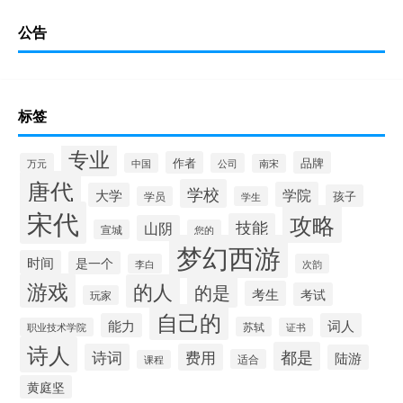
公告
标签
专业
作者
品牌
万元
中国
公司
南宋
唐代
学校
学院
大学
孩子
学员
学生
宋代
攻略
技能
山阴
宣城
您的
梦幻西游
时间
是一个
李白
次韵
游戏
的人
的是
考生
考试
玩家
自己的
能力
词人
苏轼
职业技术学院
证书
诗人
都是
诗词
费用
陆游
适合
课程
黄庭坚