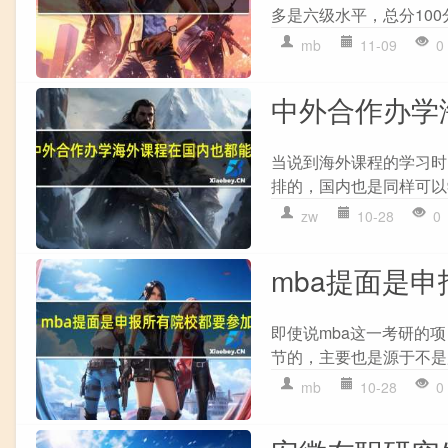
多是六级水平，总分100
mb
11-09
0
中外合作办学
当说到海外课程的学习时
排的，国内也是同样可以
zw
10-28
0
mba提面是
即使说mba这一考研的
节的，主要也是源于不是
mb
10-28
0