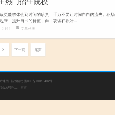
生热门招生院校
该更能够体会到时间的珍贵，千万不要让时间白白的流失。职场
起来，提升自己的价值，而且攻读在职研...
911
文章列表
2
下一页
尾页
站地图
|
疑难解答
浙ICP备13018432号
，我们会及时纠正，谢谢