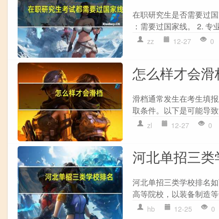
在职研究生是否需要过国
：需要过国家线。 2. 专业
zz
12-27
0
怎么样才会滑
滑档通常发生在考生填报
取条件。以下是可能导致滑
zl
12-27
0
河北单招三类
河北单招三类学校排名如下
高等院校，以装备制造等专业
hb
12-25
0