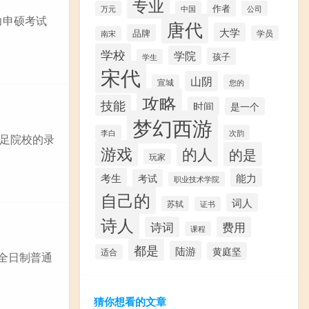
专业
作者
万元
中国
公司
力申硕考试
唐代
大学
品牌
学员
南宋
学校
学院
孩子
学生
宋代
山阴
宣城
您的
攻略
技能
时间
是一个
梦幻西游
李白
次韵
足院校的录
游戏
的人
的是
玩家
考生
能力
考试
职业技术学院
自己的
词人
苏轼
证书
诗人
诗词
费用
课程
都是
陆游
黄庭坚
适合
办全日制普通
猜你想看的文章