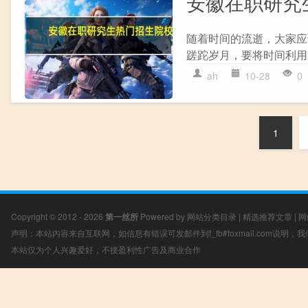
安徽在职研究
随着时间的流逝，大家应
蹉跎岁月，要将时间利用
ah
10-28
0
1
Copyright © 2012 - 2026
第一丝所
Powered by
网站分类目录
|
精选推荐文章
|
网
声明：本站内容来自互联网，如信息有错误可发邮件到f_fb#foxmail.com说明
本站仅为个人兴趣爱好，不接盈利性广告及商业合作