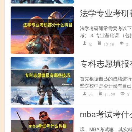
法学专业考研
法学考研通常需要考以下科
考） 3. 专业基础课 （
fx
12-16
0
专科志愿填报
首先根据自己的成绩进行
些院校中是否开设有自己
zk
11-25
0
mba考试考什
哦，MBA考试嘛，其实