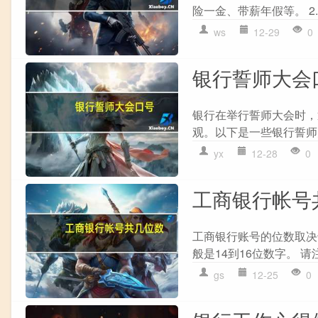
险一金、带薪年假等。 2.
ws
12-29
0
银行誓师大会
银行在举行誓师大会时，
观。以下是一些银行誓师大会
yx
12-28
0
工商银行帐号
工商银行账号的位数取决
般是14到16位数字。 
gs
12-25
0