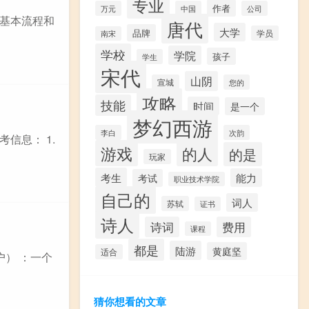
专业
作者
万元
中国
公司
基本流程和
唐代
大学
品牌
学员
南宋
学校
学院
孩子
学生
宋代
山阴
宣城
您的
攻略
技能
时间
是一个
梦幻西游
李白
次韵
信息： 1.
游戏
的人
的是
玩家
考生
能力
考试
职业技术学院
自己的
词人
苏轼
证书
诗人
诗词
费用
课程
都是
陆游
黄庭坚
适合
） ：一个
猜你想看的文章