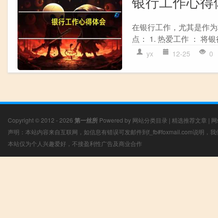
银行工作心得
在银行工作，尤其是作为
点： 1. 热爱工作 ： 
yx
12-25
0
Copyright © 2012 - 2026
第一丝所
Powered by
网站分类目录
|
精选推荐文章
|
网
声明：本站内容来自互联网，如信息有错误可发邮件到f_fb#foxmail.com说明
本站仅为个人兴趣爱好，不接盈利性广告及商业合作