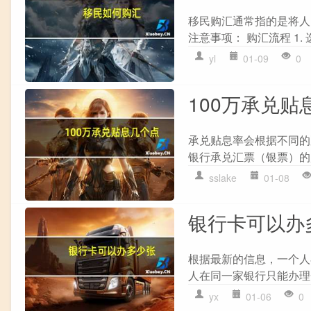
移民购汇通常指的是将人
注意事项： 购汇流程 1.
yl
01-09
0
100万承兑贴
承兑贴息率会根据不同的
银行承兑汇票（银票）的贴现率
sslake
01-08
银行卡可以办
根据最新的信息，一个人
人在同一家银行只能办理一个
yx
01-06
0