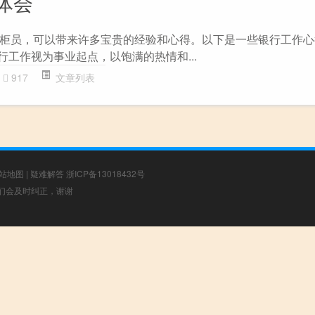
体会
柜员，可以带来许多宝贵的经验和心得。以下是一些银行工作心
将银行工作视为事业起点，以饱满的热情和...
917
文章列表
站地图
|
疑难解答
浙ICP备13018432号
，我们会及时纠正，谢谢