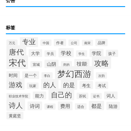
公告
标签
专业
作者
品牌
万元
中国
公司
南宋
唐代
学校
学院
大学
孩子
学员
学生
宋代
攻略
技能
山阴
宣城
您的
梦幻西游
时间
是一个
李白
次韵
游戏
的人
的是
考生
考试
玩家
自己的
能力
词人
苏轼
职业技术学院
证书
诗人
都是
诗词
费用
陆游
适合
课程
黄庭坚