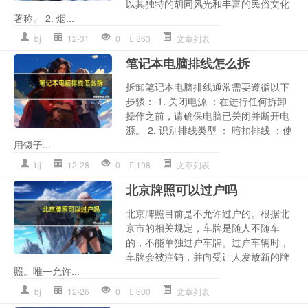
以其独特的胡同风光和丰富的民俗文化
著称。 2. 烟...
bj
12-31
0
863
文章列表
笔记本电脑排线怎么拆
拆卸笔记本电脑排线通常需要遵循以下
步骤： 1. 关闭电源 ：在进行任何拆卸
操作之前，请确保电脑已关闭并断开电
源。 2. 识别排线类型 ： 暗扣排线 ：使
用镊子...
bj
12-28
0
198
文章列表
北京牌照可以过户吗
北京牌照目前是不允许过户的。根据北
京市的相关规定，车牌是随人不随车
的，不能单独过户车牌。过户车辆时，
车牌会被注销，并向受让人发放新的牌
照。唯一允许...
bj
12-26
0
600
文章列表