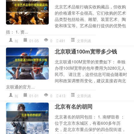
北京艺术品银行确实收购藏品，但收购
的价格通常不会很高。它们收购的艺术
品类型包括绘画、雕塑、装置艺术、陶
瓷和珠宝等。艺术品银行提供的优势包
括： 1. 资...
bj
01-05
0
491
文章列表
北京联通100m宽带多少钱
北京联通100M宽带的资费如下： 单独
办理100M宽带的包年费用为3280元人
民币。 请注意，这些信息可能会随着时
间和政策调整而变化，建议直接咨询北
京联通的官方...
bj
01-01
0
413
文章列表
北京有名的胡同
北京著名的胡同包括： 1. 南锣鼓巷 ：
位于北京市东城区，有着600多年历
史，是北京市重点保护的四合院街道，