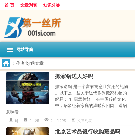
首 页
文章列表
知识分类
网站导航
>
作者“bj”的文章
搬家锅送人好吗
搬家送锅 是一个富有寓意且实用的礼物
。以下是一些关于送锅作为搬家礼物的
解释： 1. 寓意美好 ：在中国传统文化
中，锅象征着家庭的温暖和团圆。送锅
意味着...
bj
01-25
0
325
文章列表
北京艺术品银行收购藏品吗