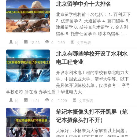
北京留学中介十大排名
北京留学机构前十名包括： 1. 百利天下
2. 优弗留学 3. 天道留学 4. 藤门留学 5.
津桥留学 6. 斯芬克艺术留学 7. 金吉列
留学 8. 托普仕留学 9. 啄木鸟留学 1...
bj
12-23
0
69
文章列表
北京有哪些学校开设了水利水
电工程专业
开设水利水电工程的学校有华北电力大
学、中国农业大学、清华大学等。以下
是具体开设院校名单，仅供参考！ 序号
学校名称 所在地 办学性质 1 华北电力大...
bj
11-21
0
229
文章列表
笔记本摄像头打不开黑屏（笔
记本摄像头打不开）
大家好，小杨来为大家解答以上问题，
笔记本摄像头打不开黑屏，笔记本摄像