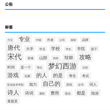
公告
标签
专业
作者
品牌
万元
中国
公司
南宋
唐代
学校
学院
大学
孩子
学员
学生
宋代
攻略
技能
山阴
宣城
您的
梦幻西游
时间
是一个
李白
次韵
游戏
的人
的是
考生
考试
玩家
自己的
能力
词人
苏轼
职业技术学院
证书
诗人
都是
诗词
费用
陆游
适合
课程
黄庭坚