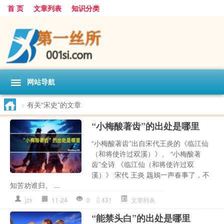
首 页
文章列表
知识分类
网站导航
>
有关“宋史”的文章
“小梅酸著齿”的出处是哪里
“小梅酸著齿”出自宋代王炎的《临江仙
（和将使许过双溪）》。 “小梅酸著
齿”全诗 《临江仙（和将使许过双
溪）》 宋代 王炎 鶗鴂一声春事了，不
知苦劝谁归。 ...
jzx
11-24
0
431
文章列表
“能禁头白”的出处是哪里