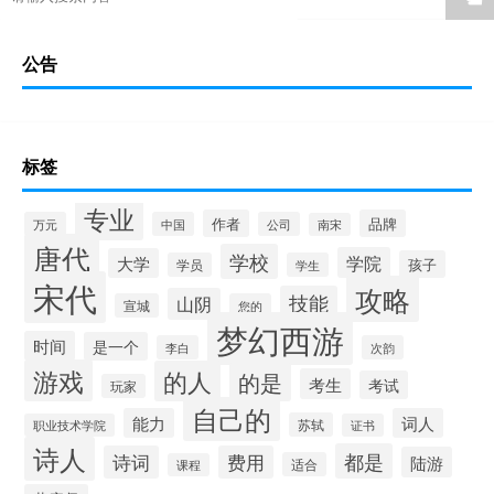
公告
标签
专业
作者
品牌
万元
中国
公司
南宋
唐代
学校
学院
大学
孩子
学员
学生
宋代
攻略
技能
山阴
宣城
您的
梦幻西游
时间
是一个
李白
次韵
游戏
的人
的是
考生
考试
玩家
自己的
能力
词人
苏轼
职业技术学院
证书
诗人
都是
诗词
费用
陆游
适合
课程