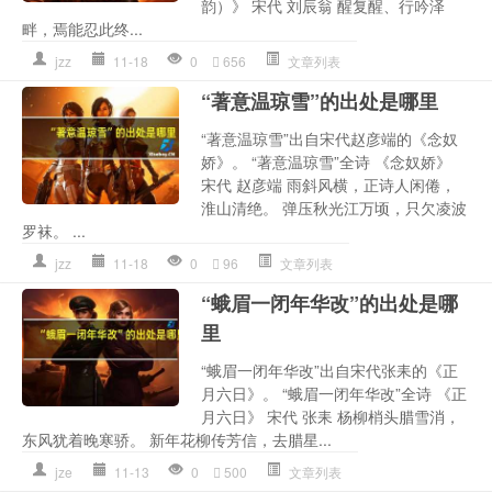
韵）》 宋代 刘辰翁 醒复醒、行吟泽
畔，焉能忍此终...
jzz
11-18
0
656
文章列表
“著意温琼雪”的出处是哪里
“著意温琼雪”出自宋代赵彦端的《念奴
娇》。 “著意温琼雪”全诗 《念奴娇》
宋代 赵彦端 雨斜风横，正诗人闲倦，
淮山清绝。 弹压秋光江万顷，只欠凌波
罗袜。 ...
jzz
11-18
0
96
文章列表
“蛾眉一闭年华改”的出处是哪
里
“蛾眉一闭年华改”出自宋代张耒的《正
月六日》。 “蛾眉一闭年华改”全诗 《正
月六日》 宋代 张耒 杨柳梢头腊雪消，
东风犹着晚寒骄。 新年花柳传芳信，去腊星...
jze
11-13
0
500
文章列表