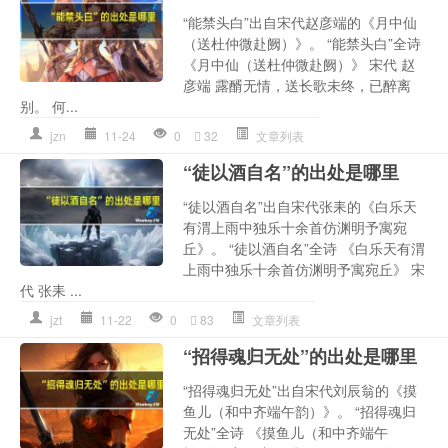
“能禁头白”出自宋代赵彦端的《月中仙
（送杜仲微赴阙）》。 “能禁头白”全诗
《月中仙（送杜仲微赴阙）》 宋代 赵
彦端 露醑无情，送长歌未终，已醉离
别。 何...
jzn
11-24
0
32
文章列表
“徒以酒自名”的出处是哪里
“徒以酒自名”出自宋代张耒的《白乐天
有渭上雨中独乐十余首仿渊明予寓宛
丘》。 “徒以酒自名”全诗 《白乐天有渭
上雨中独乐十余首仿渊明予寓宛丘》 宋
代 张耒 ...
jzt
11-22
0
83
文章列表
“招得魂归无处”的出处是哪里
“招得魂归无处”出自宋代刘辰翁的《摸
鱼儿（和中齐端午韵）》。 “招得魂归
无处”全诗 《摸鱼儿（和中齐端午