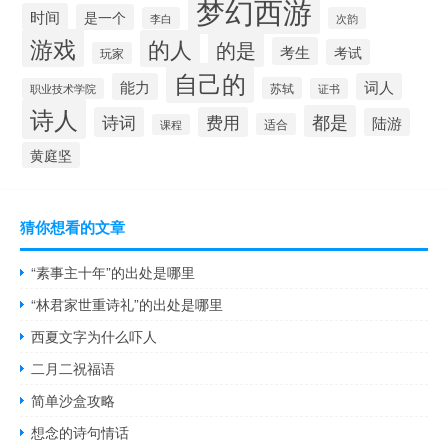
梦幻西游
时间
是一个
李白
次韵
游戏
的人
的是
考生
考试
玩家
自己的
能力
词人
苏轼
职业技术学院
证书
诗人
都是
诗词
费用
陆游
适合
课程
黄庭坚
猜你想看的文章
“素事主十年”的出处是哪里
“林君家世重诗礼”的出处是哪里
西夏文字为什么吓人
二月二祝福语
简单沙盒攻略
想念的诗句情话