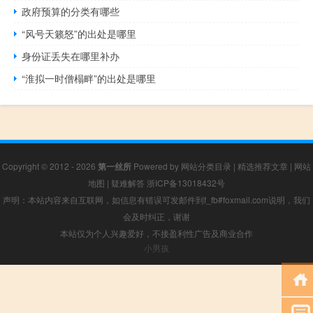
政府预算的分类有哪些
“风号天籁怒”的出处是哪里
身份证丢失在哪里补办
“淮拟一时僧榻畔”的出处是哪里
Copyright © 2012 - 2026
第一丝所
Powered by
网站分类目录
|
精选推荐文章
|
网站
地图
|
疑难解答
浙ICP备13018432号
声明：本站内容来自互联网，如信息有错误可发邮件到f_fb#foxmail.com说明，我们
会及时纠正，谢谢
本站仅为个人兴趣爱好，不接盈利性广告及商业合作
小男孩