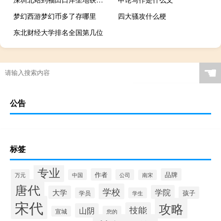
梦幻西游梦幻币多了存哪里
四大骚攻什么梗
东北财经大学排名全国第几位
☚
公告
标签
专业
作者
品牌
万元
中国
公司
南宋
唐代
学校
学院
大学
孩子
学员
学生
宋代
攻略
技能
山阴
宣城
您的