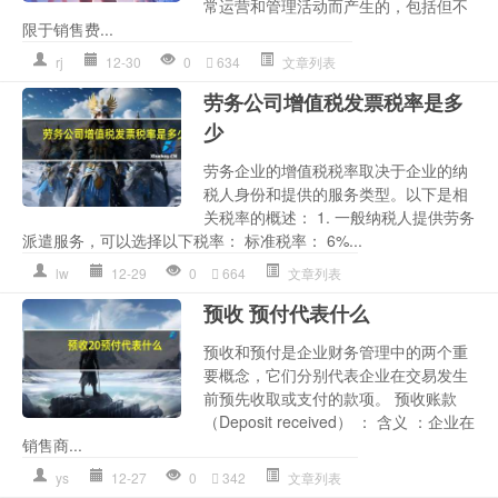
常运营和管理活动而产生的，包括但不
限于销售费...
rj
12-30
0
634
文章列表
劳务公司增值税发票税率是多
少
劳务企业的增值税税率取决于企业的纳
税人身份和提供的服务类型。以下是相
关税率的概述： 1. 一般纳税人提供劳务
派遣服务，可以选择以下税率： 标准税率： 6%...
lw
12-29
0
664
文章列表
预收 预付代表什么
预收和预付是企业财务管理中的两个重
要概念，它们分别代表企业在交易发生
前预先收取或支付的款项。 预收账款
（Deposit received） ： 含义 ：企业在
销售商...
ys
12-27
0
342
文章列表