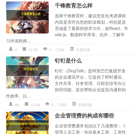
千锋教育怎么样
选择千锋教育时，建议您首先考虑课程
内容是否符合您的职业规划，特别是是
否涵盖了最新的技术方向，如React、N
ode.js、数据科学库等。此外，了解学
习环境和师...
rf
12-26
0
336
文章列表
钉钉是什么
钉钉（DingTalk）是阿里巴巴集团开发
的企业通讯平台，它提供了即时通讯、
文件共享、任务管理、日程安排等办公
协同功能，旨在帮助企业提高沟通和协
作效率。以...
dd
12-24
0
833
文章列表
企业管理费的构成有哪些
企业管理费通常包括以下几项费用： 1.
管理人员工资：包括基本工资、工资性