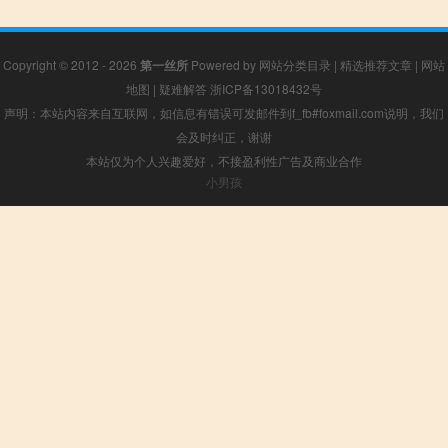
Copyright © 2012 - 2026
第一丝所
Powered by
网站分类目录
|
精选推荐文章
|
网站
地图
|
疑难解答
浙ICP备13018432号
声明：本站内容来自互联网，如信息有错误可发邮件到f_fb#foxmail.com说明，我们
会及时纠正，谢谢
本站仅为个人兴趣爱好，不接盈利性广告及商业合作
小男孩