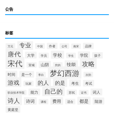
公告
标签
专业
作者
品牌
万元
中国
公司
南宋
唐代
学校
学院
大学
孩子
学员
学生
宋代
攻略
技能
山阴
宣城
您的
梦幻西游
时间
是一个
李白
次韵
游戏
的人
的是
考生
考试
玩家
自己的
能力
词人
苏轼
职业技术学院
证书
诗人
都是
诗词
费用
陆游
适合
课程
黄庭坚