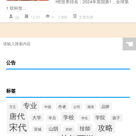
HE世界排名：2024年英国第1，全球第
1 软科世...
yg
12-31
0
886
文章列表
☚
公告
标签
专业
作者
品牌
万元
中国
公司
南宋
唐代
学校
学院
大学
孩子
学员
学生
宋代
攻略
技能
山阴
宣城
您的