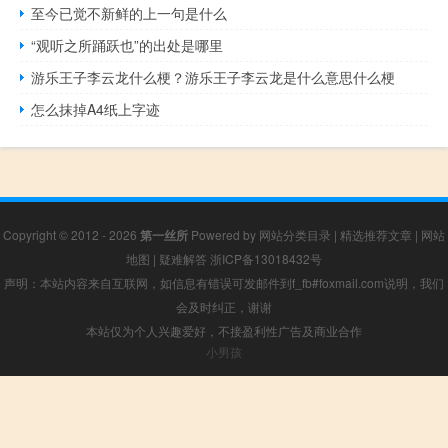
至今已觉不新鲜的上一句是什么
“观听之所踊跃也”的出处是哪里
游乐王子李云龙什么梗？游乐王子李云龙是什么意思什么梗
怎么抹掉A4纸上字迹
Copyright © 2012 - 2026
第一丝所
Powered by
网站分类目录
|
精选推荐文章
|
网站
地图
|
疑难解答
浙ICP备13018432号
声明：本站内容来自互联网，如信息有错误可发邮件到f_fb#foxmail.com说明，我们
会及时纠正，谢谢
本站仅为个人兴趣爱好，不接盈利性广告及商业合作
小男孩