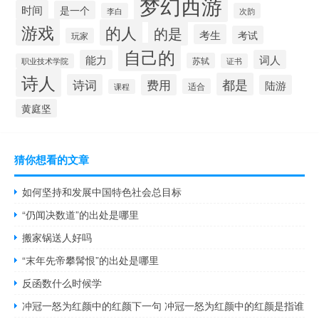
梦幻西游
时间
是一个
李白
次韵
游戏
的人
的是
考生
考试
玩家
自己的
能力
词人
苏轼
职业技术学院
证书
诗人
都是
诗词
费用
陆游
适合
课程
黄庭坚
猜你想看的文章
如何坚持和发展中国特色社会总目标
“仍闻决数道”的出处是哪里
搬家锅送人好吗
“末年先帝攀髯恨”的出处是哪里
反函数什么时候学
冲冠一怒为红颜中的红颜下一句 冲冠一怒为红颜中的红颜是指谁