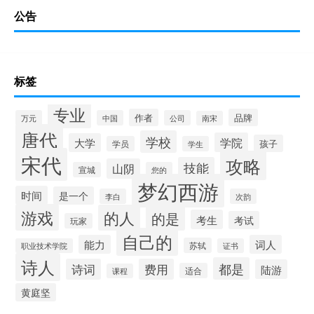
公告
标签
专业
作者
品牌
万元
中国
公司
南宋
唐代
学校
学院
大学
孩子
学员
学生
宋代
攻略
技能
山阴
宣城
您的
梦幻西游
时间
是一个
李白
次韵
游戏
的人
的是
考生
考试
玩家
自己的
能力
词人
苏轼
职业技术学院
证书
诗人
都是
诗词
费用
陆游
适合
课程
黄庭坚