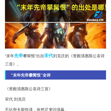
先帝
宋代
“末年
攀髯恨”出自
刘克庄的《资殿清惠陈公哀诗
三首》。
“末年先帝攀髯恨”全诗
《资殿清惠陈公哀诗三首》
宋代 刘克庄
不比尧夫新悦泽，依然迂叟旧清羸。