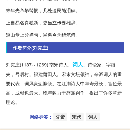
末年先帝攀髯恨，几处遗民随泪碑。
上自易名真独断，史当立传要雄辞。
道山堂上分襟句，岂料今为绝笔诗。
作者简介(刘克庄)
词人
刘克庄(1187～1269) 南宋诗人、
、诗论家。字潜
夫，号后村。福建莆田人。宋末文坛领袖，辛派词人的重
要代表，词风豪迈慷慨。在江湖诗人中年寿最长，官位最
高，成就也最大。晚年致力于辞赋创作，提出了许多革新
理论。
网络标签：
先帝
宋代
词人