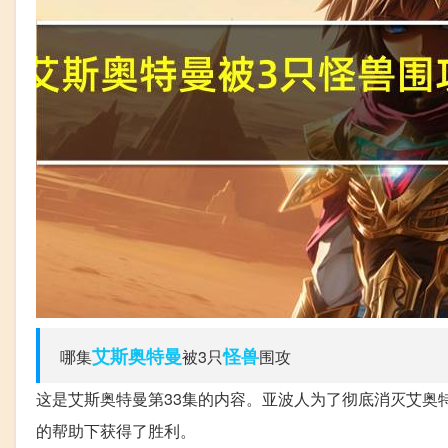
艾斯
奥特曼
怪兽
哪集
被3只
围攻
这是艾斯奥特曼第33集的内容。亚波人为了彻底消灭艾奥
的帮助下获得了胜利。