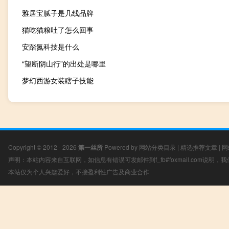
雅居宝腻子是几线品牌
猫吃猫粮吐了怎么回事
安踏氮科技是什么
“望断阴山行”的出处是哪里
梦幻西游女装瞎子技能
Copyright © 2012 - 2026
第一丝所
Powered by
网站分类目录
|
精选推荐文章
|
网
声明：本站内容来自互联网，如信息有错误可发邮件到f_fb#foxmail.com说明
本站仅为个人兴趣爱好，不接盈利性广告及商业合作