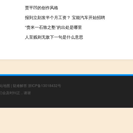
贾平凹的创作风格
报到立刻发半个月工资？ 宝能汽车开始招聘
“赍米一石致之塾”的出处是哪里
人至贱则无敌下一句是什么意思
站地图
|
疑难解答
浙ICP备13018432号
，我们会及时纠正，谢谢