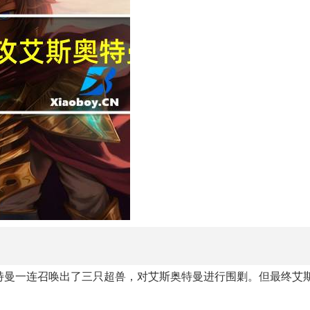
特曼一连召唤出了三只超兽，对艾斯奥特曼进行围剿。但最终艾