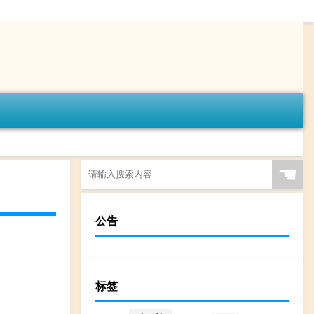
☚
公告
标签