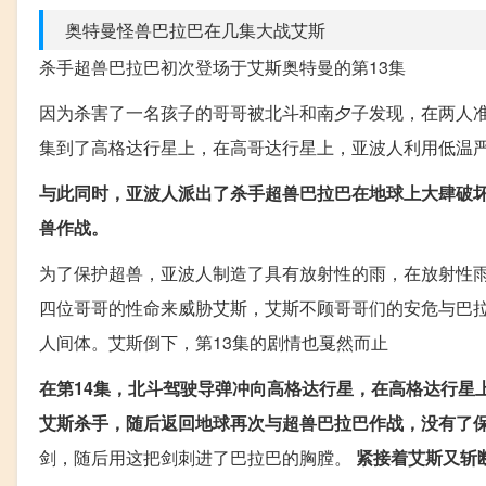
奥特曼怪兽巴拉巴在几集大战艾斯
杀手超兽巴拉巴初次登场于艾斯奥特曼的第13集
因为杀害了一名孩子的哥哥被北斗和南夕子发现，在两人
集到了高格达行星上，在高哥达行星上，亚波人利用低温
与此同时，亚波人派出了杀手超兽巴拉巴在地球上大肆破
兽作战。
为了保护超兽，亚波人制造了具有放射性的雨，在放射性
四位哥哥的性命来威胁艾斯，艾斯不顾哥哥们的安危与巴
人间体。艾斯倒下，第13集的剧情也戛然而止
在第14集，北斗驾驶导弹冲向高格达行星，在高格达行星
艾斯杀手，随后返回地球再次与超兽巴拉巴作战，没有了
剑，随后用这把剑刺进了巴拉巴的胸膛。
紧接着艾斯又斩