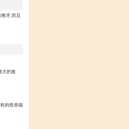
獠牙,而且
强大的敌
，有的怪兽能