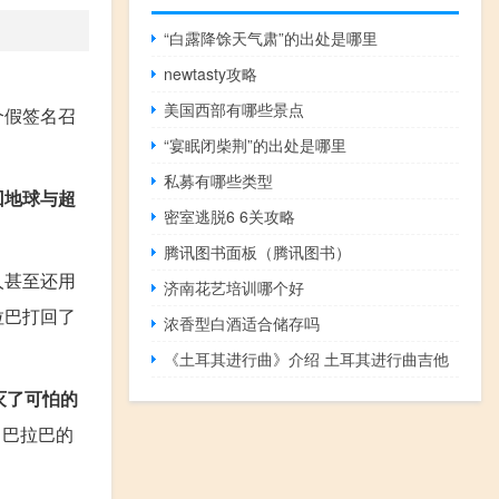
“白露降馀天气肃”的出处是哪里
newtasty攻略
美国西部有哪些景点
个假签名召
“宴眠闭柴荆”的出处是哪里
私募有哪些类型
回地球与超
密室逃脱6 6关攻略
腾讯图书面板（腾讯图书）
人甚至还用
济南花艺培训哪个好
拉巴打回了
浓香型白酒适合储存吗
《土耳其进行曲》介绍 土耳其进行曲吉他
灭了可怕的
了巴拉巴的