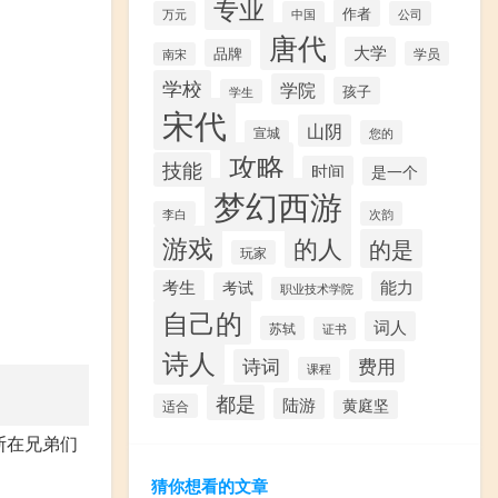
专业
作者
万元
中国
公司
唐代
大学
品牌
学员
南宋
学校
学院
孩子
学生
宋代
山阴
宣城
您的
攻略
技能
时间
是一个
梦幻西游
李白
次韵
游戏
的人
的是
玩家
考生
能力
考试
职业技术学院
自己的
词人
苏轼
证书
诗人
诗词
费用
课程
都是
陆游
黄庭坚
适合
斯在兄弟们
猜你想看的文章