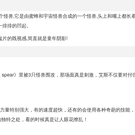
个怪兽,它是由蜜蜂和宇宙怪兽合成的一个怪兽,头上和嘴上都长着
一排排的凹起。
片的既视感,简直就是童年阴影!
人 spear》里被3只怪兽围攻，那场面真是刺激，艾斯不仅要对付
怪兽力量特别强大，有的速度超快，还有的会使用各种奇葩的技能
的独特之处，看的时候真是让人眼花缭乱！