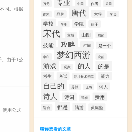
专业
作者
万元
中国
公司
不同。根据
唐代
大学
品牌
学员
南宋
学校
学院
孩子
学生
宋代
山阴
宣城
您的
攻略
技能
时间
是一个
梦幻西游
李白
次韵
斤。由于1公
游戏
的人
的是
玩家
考生
能力
考试
职业技术学院
自己的
词人
苏轼
证书
诗人
诗词
费用
课程
都是
陆游
黄庭坚
适合
。使用公式
猜你想看的文章