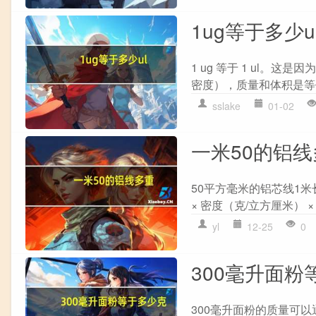
1ug等于多少u
1 ug 等于 1 ul。这是
密度），质量和体积是等价的
sslake
01-02
一米50的铝
50平方毫米的铝芯线1米
× 密度（克/立方厘米） × 长
yl
12-25
0
300毫升面粉
300毫升面粉的质量可以通过以下公