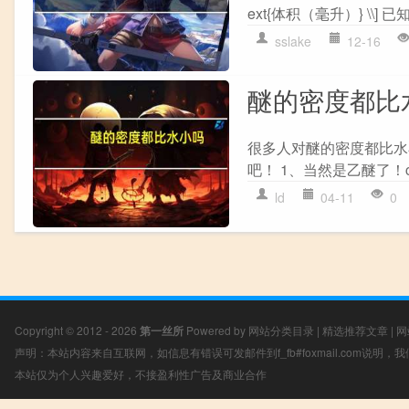
ext{体积（毫升）} \\]
sslake
12-16
醚的密度都比
很多人对醚的密度都比水
吧！ 1、当然是乙醚了！ch
ld
04-11
0
Copyright © 2012 - 2026
第一丝所
Powered by
网站分类目录
|
精选推荐文章
|
网
声明：本站内容来自互联网，如信息有错误可发邮件到f_fb#foxmail.com说明
本站仅为个人兴趣爱好，不接盈利性广告及商业合作