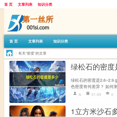
首 页
文章列表
知识分类
首 页
文章列表
知识分类
>
有关“密度”的文章
绿松石的密度
绿松石的密度是2.6~2.
色密度有何差异？ 如何
ls
01-09
0
1立方米沙石