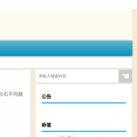
☚
绿松石不同颜
公告
标签