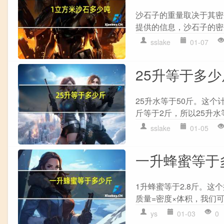
沙石子的重量取决于其密
提供的信息，沙石子的密度一
sslake
01-07
25升等于多少
25升水等于50斤。这个
斤等于2斤，所以25升水等
sslake
01-05
一升蜂蜜等于
1升蜂蜜等于2.8斤。这
质量=密度×体积，我们可以
ys
01-03
0