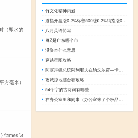
竹文化精神内涵
道指开盘涨0.2%标普500涨0.2%纳指涨0.2%
l 时（即水的
八月英语简写
粤Z是广东哪个市
没资本什么意思
穿越星图攻略
阿塞拜疆总统阿利耶夫在纳戈尔诺—卡拉巴赫（亚美尼亚人称其为斯捷潘纳克特）首府哈肯迪升起阿塞拜疆国旗
攻城掠地擂台赛攻略
（平方毫米）
54个字的古诗词有哪些
在办公室里和同事（办公室来了个极品同事）
imes \\t