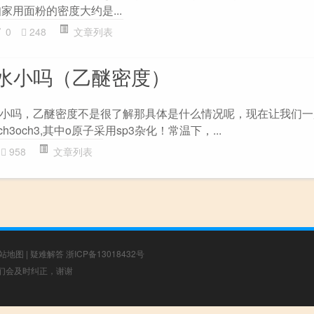
 已知家用面粉的密度大约是...
0
248
文章列表
水小吗（乙醚密度）
小吗，乙醚密度不是很了解那具体是什么情况呢，现在让我们一
3och3,其中o原子采用sp3杂化！常温下，...
958
文章列表
站地图
|
疑难解答
浙ICP备13018432号
，我们会及时纠正，谢谢