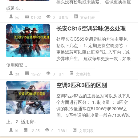
插头没有松动或未插紧。 尝试更换插座
或延长...
kd
01-02
0
875
文章列表
长安CS15空调异味怎么处理
处理长安CS55空调异味的方法主要包
括以下几点： 1. 定期更换空调滤芯 ：
更换滤芯可以阻止脏空气进入车内，减
少异味产生。 建议每年更换一次，如果
使用频繁...
za
12-27
0
1
文章列表
空调2匹和3匹的区别
空调2匹和3匹的主要区别可以从以下几
个方面进行区分： 1. 制冷量 ： 2匹空
调的制冷量通常在5100W到5200W之
间。 3匹空调的制冷量一般在7100W以
上。 2. 适用房...
kt
12-25
0
881
文章列表