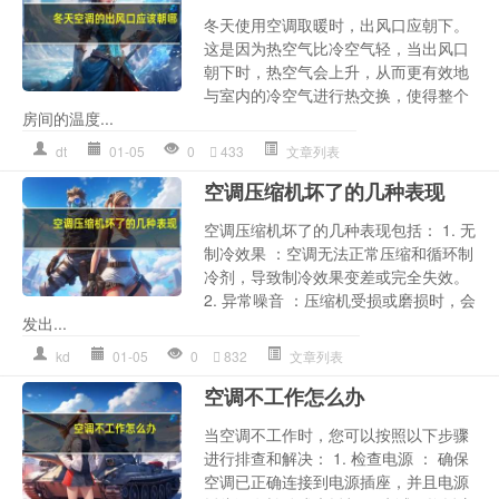
冬天使用空调取暖时，出风口应朝下。
这是因为热空气比冷空气轻，当出风口
朝下时，热空气会上升，从而更有效地
与室内的冷空气进行热交换，使得整个
房间的温度...
dt
01-05
0
433
文章列表
空调压缩机坏了的几种表现
空调压缩机坏了的几种表现包括： 1. 无
制冷效果 ：空调无法正常压缩和循环制
冷剂，导致制冷效果变差或完全失效。
2. 异常噪音 ：压缩机受损或磨损时，会
发出...
kd
01-05
0
832
文章列表
空调不工作怎么办
当空调不工作时，您可以按照以下步骤
进行排查和解决： 1. 检查电源 ： 确保
空调已正确连接到电源插座，并且电源