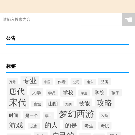
☚
公告
标签
专业
作者
品牌
万元
中国
公司
南宋
唐代
学校
学院
大学
孩子
学员
学生
宋代
攻略
技能
山阴
宣城
您的
梦幻西游
时间
是一个
李白
次韵
游戏
的人
的是
考生
考试
玩家