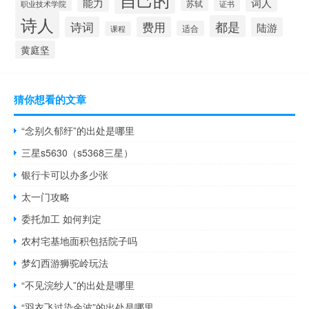
自己的
能力
词人
苏轼
职业技术学院
证书
诗人
都是
诗词
费用
陆游
适合
课程
黄庭坚
猜你想看的文章
“念别久郁纡”的出处是哪里
三星s5630（s5368三星）
银行卡可以办多少张
太一门攻略
委托加工 如何判定
农村宅基地面积包括院子吗
梦幻西游狮驼岭玩法
“不见浣纱人”的出处是哪里
“羽衣飞过染余波”的出处是哪里