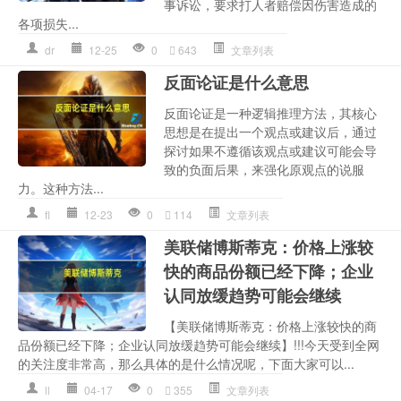
事诉讼，要求打人者赔偿因伤害造成的
各项损失...
dr
12-25
0
643
文章列表
反面论证是什么意思
反面论证是一种逻辑推理方法，其核心
思想是在提出一个观点或建议后，通过
探讨如果不遵循该观点或建议可能会导
致的负面后果，来强化原观点的说服
力。这种方法...
fl
12-23
0
114
文章列表
美联储博斯蒂克：价格上涨较
快的商品份额已经下降；企业
认同放缓趋势可能会继续
【美联储博斯蒂克：价格上涨较快的商
品份额已经下降；企业认同放缓趋势可能会继续】!!!今天受到全网
的关注度非常高，那么具体的是什么情况呢，下面大家可以...
ll
04-17
0
355
文章列表