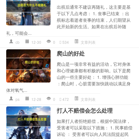
出殡后通常不建议再随礼，这主要是基
于以下几点考虑： 1. 丧事已结束 ：出
殡标志着逝者丧事的结束，人们期望从
此开始新的生活。如果在出殡后补随
礼，可能会...
cb
12-30
0
534
文章列表
爬山的好处
爬山是一项非常有益的活动，它对身体
和心理健康都有积极的影响。以下是爬
山的一些主要好处： 1. 增强心肺功能
：爬山时，心脏需要加快跳动以满足身
体对氧气...
ps
12-28
0
472
文章列表
打人不赔偿会怎么处理
如果打人者拒绝赔偿，根据中国法律，
受害者可以采取以下措施： 1. 民事赔偿
诉讼 ： 受害者可以向人民法院提起民