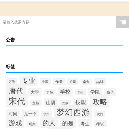
☚
公告
标签
专业
作者
品牌
万元
中国
公司
南宋
唐代
学校
学院
大学
孩子
学员
学生
宋代
攻略
技能
山阴
宣城
您的
梦幻西游
时间
是一个
李白
次韵
游戏
的人
的是
考生
考试
玩家