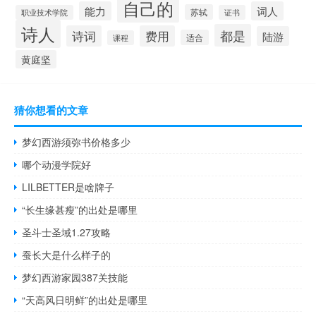
自己的
能力
词人
苏轼
职业技术学院
证书
诗人
都是
诗词
费用
陆游
适合
课程
黄庭坚
猜你想看的文章
梦幻西游须弥书价格多少
哪个动漫学院好
LILBETTER是啥牌子
“长生缘甚瘦”的出处是哪里
圣斗士圣域1.27攻略
蚕长大是什么样子的
梦幻西游家园387关技能
“天高风日明鲜”的出处是哪里