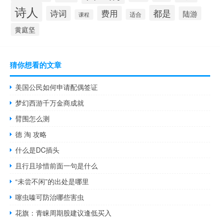
诗人
都是
诗词
费用
陆游
适合
课程
黄庭坚
猜你想看的文章
美国公民如何申请配偶签证
梦幻西游千万金商成就
臂围怎么测
德 淘 攻略
什么是DC插头
且行且珍惜前面一句是什么
“未尝不闲”的出处是哪里
噻虫嗪可防治哪些害虫
花旗：青睐周期股建议逢低买入