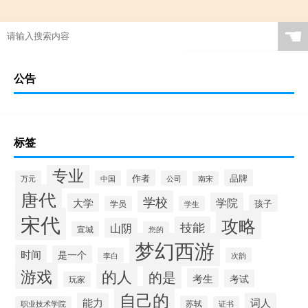
☚
公告
标签
专业
作者
品牌
万元
中国
公司
南宋
唐代
学校
学院
大学
孩子
学员
学生
宋代
攻略
技能
山阴
宣城
您的
梦幻西游
时间
是一个
李白
次韵
游戏
的人
的是
考生
考试
玩家
自己的
能力
词人
苏轼
职业技术学院
证书