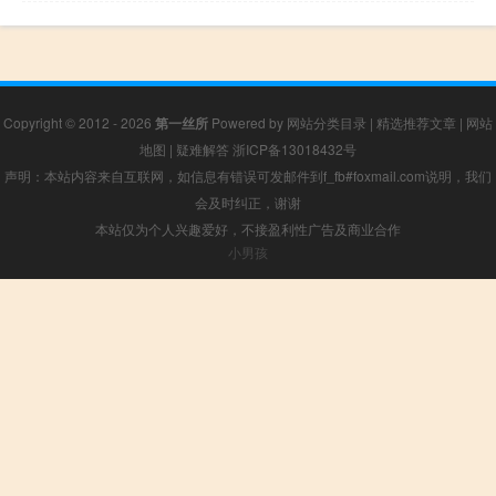
Copyright © 2012 - 2026
第一丝所
Powered by
网站分类目录
|
精选推荐文章
|
网站
地图
|
疑难解答
浙ICP备13018432号
声明：本站内容来自互联网，如信息有错误可发邮件到f_fb#foxmail.com说明，我们
会及时纠正，谢谢
本站仅为个人兴趣爱好，不接盈利性广告及商业合作
小男孩