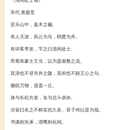
宋代 黄庭坚
至乐山中，嘉木之樾。
有人天游，风云为马，鸥鹭为舟。
有诗客李发，字之曰清闲处士。
而蜀有豪士王当，以为盖谢敷之流。
其清也不登市井之陇，其闲也不齅王公之勾。
傲睨万物，逍遥一丘。
身与长松共老，名与北斗俱休。
涪翁曰名之不称实也久矣，吾子何以是为哉。
书潞则失涿，谓鹰则化鸠。