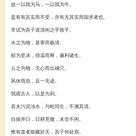
故一以我为马，一以我为牛。
盖有有其实而不受，亦有无其实而固求者也。
常试为吾子道清闲之乎致乎。
水之为物，甚寒而极清。
郁为坚冰，得温而释，遍利诸生。
云之为物，无心而出岫穴。
风休雨息，反一无迹。
我观古人，以是为则。
若夫污泥浊水，与蛙同生，不溷其清。
自操井臼，日耕茺徼，未尝不闲。
惟有道者能藏於天，吾子何处焉。