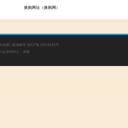
换购网址（换购网）
站地图
|
疑难解答
浙ICP备13018432号
，我们会及时纠正，谢谢