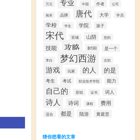
专业
作者
万元
中国
公司
唐代
大学
品牌
学员
南宋
学校
学院
孩子
学生
宋代
山阴
宣城
您的
攻略
技能
时间
是一个
梦幻西游
李白
次韵
游戏
的人
的是
玩家
考生
能力
考试
职业技术学院
自己的
词人
苏轼
证书
诗人
诗词
费用
课程
都是
陆游
黄庭坚
适合
猜你想看的文章