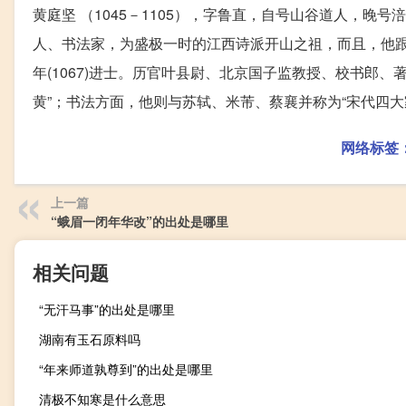
黄庭坚 （1045－1105），字鲁直，自号山谷道人，
人、书法家，为盛极一时的江西诗派开山之祖，而且，他跟
年(1067)进士。历官叶县尉、北京国子监教授、校书郎
黄”；书法方面，他则与苏轼、米芾、蔡襄并称为“宋代四大
网络标签
上一篇
“蛾眉一闭年华改”的出处是哪里
相关问题
“无汗马事”的出处是哪里
湖南有玉石原料吗
“年来师道孰尊到”的出处是哪里
清极不知寒是什么意思