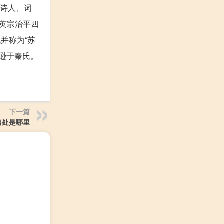
宋诗人、词
英宗治平四
并称为“苏
远逊于秦氏。
下一篇
出处是哪里