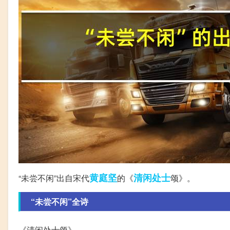
黄庭坚
清闲
处士
“未尝不闲”出自宋代
的《
颂》。
“未尝不闲”全诗
《清闲处士颂》