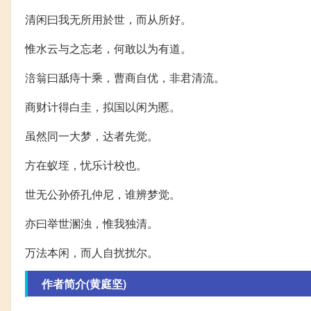
清闲曰我无所用於世，而从所好。
惟水云与之忘老，何敢以为有道。
涪翁曰舐痔十乘，曹商自优，非君清流。
商财计得白圭，拟国以闲为慝。
虽然同一大梦，达者先觉。
方在蚁垤，忧乐计校也。
世无公孙侨孔仲尼，谁辨梦觉。
亦曰举世溷浊，惟我独清。
万法本闲，而人自扰扰尔。
作者简介(黄庭坚)