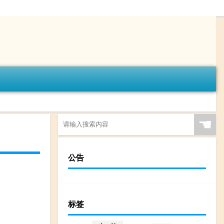
☚
公告
标签