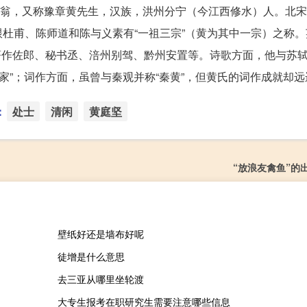
晚号涪翁，又称豫章黄先生，汉族，洪州分宁（今江西修水）人。北
杜甫、陈师道和陈与义素有“一祖三宗”（黄为其中一宗）之称。
、著作佐郎、秘书丞、涪州别驾、黔州安置等。诗歌方面，他与苏轼
家”；词作方面，虽曾与秦观并称“秦黄”，但黄氏的词作成就却
：
处士
清闲
黄庭坚
“放浪友禽鱼”的
壁纸好还是墙布好呢
徒增是什么意思
去三亚从哪里坐轮渡
大专生报考在职研究生需要注意哪些信息