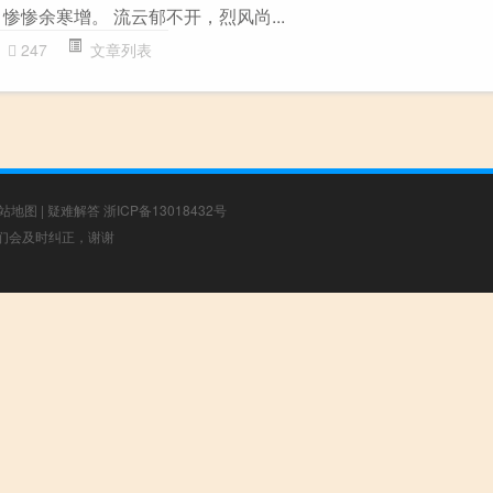
惨惨余寒增。 流云郁不开，烈风尚...
247
文章列表
站地图
|
疑难解答
浙ICP备13018432号
，我们会及时纠正，谢谢