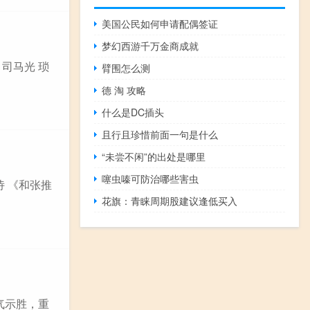
美国公民如何申请配偶签证
梦幻西游千万金商成就
 司马光 琐
臂围怎么测
德 淘 攻略
什么是DC插头
且行且珍惜前面一句是什么
“未尝不闲”的出处是哪里
噻虫嗪可防治哪些害虫
诗 《和张推
花旗：青睐周期股建议逢低买入
阳气示胜，重