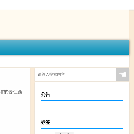
☚
《和范景仁西
公告
标签