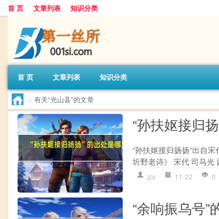
首 页
文章列表
知识分类
首 页
文章列表
知识分类
>
有关“光山县”的文章
“孙扶妪接归
“孙扶妪接归扬扬”出自宋
圻野老诗》 宋代 司马光
jzs
11-22
0
“余响振乌号”