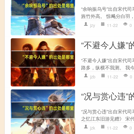
“余响振乌号”出自宋代司
旌竹外高。 惊飚分白羽，
jzy
11-22
0
“不避今人嫌”
“不避今人嫌”出自宋代司
路多，纵横不我测。 我今
jzb
11-22
0
“况与赏心违”
“况与赏心违”出自宋代司
之忆江东旧游见赠》 宋代
jzk
11-22
0