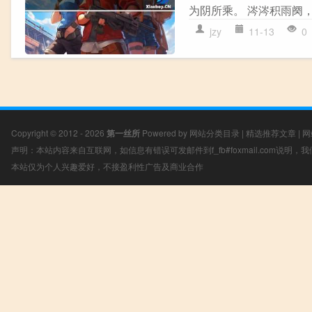
为阴所乘。 涔涔积雨阕，
jzy
11-13
0
Copyright © 2012 - 2026
第一丝所
Powered by
网站分类目录
|
精选推荐文章
|
网
声明：本站内容来自互联网，如信息有错误可发邮件到f_fb#foxmail.com说明
本站仅为个人兴趣爱好，不接盈利性广告及商业合作