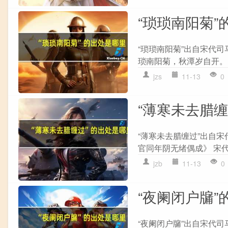
“琐琐南阳菊”
“琐琐南阳菊”出自宋代司
琐南阳菊，秋潭岁自开。 
jzs
11-13
0
“薄寒未去腊
“薄寒未去腊缠过”出自宋
官同年阴无绪偶成》 宋代
jzb
11-13
0
“夜阑闭户牖”
“夜阑闭户牖”出自宋代司