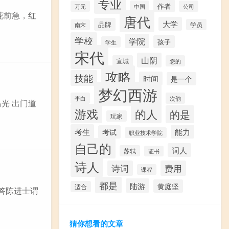
专业
作者
万元
中国
公司
鼓花前急，红
唐代
大学
品牌
学员
南宋
学校
学院
孩子
学生
宋代
山阴
宣城
您的
攻略
技能
时间
是一个
梦幻西游
李白
次韵
马光 出门道
游戏
的人
的是
玩家
考生
能力
考试
职业技术学院
自己的
词人
苏轼
证书
诗人
诗词
费用
课程
都是
陆游
黄庭坚
适合
《答陈进士谓
猜你想看的文章