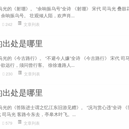
马光的《射堋》。 “余响振乌号”全诗 《射堋》 宋代 司马光 叠
余响振乌号。 壮观倾人陌，欢声肖...
242
文章列表
的出处是哪里
马光的《今古路行》。 “不避今人嫌”全诗 《今古路行》 宋代 司
欲远行，须问曾行客。 徐徐逢路人...
230
文章列表
的出处是哪里
马光的《答陈进士谓之忆江东旧游见赠》。 “况与赏心违”全诗 
 司马光 客路今东去，亭皋木叶飞。...
579
文章列表