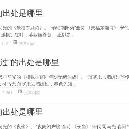
的出处是哪里
马光的《景福东厢诗》。 “琐琐南阳菊”全诗 《景福东厢诗》 宋代
孤根拥红叶，落蕊媚苍苔。 正以参...
9
文章列表
缠过”的出处是哪里
代司马光的《和张推官同年阴无绪偶成》。 “薄寒未去腊缠过”全
 司马光 薄寒未去腊缠过，春色先知...
281
文章列表
的出处是哪里
马光的《夜坐》。 “夜阑闭户牖”全诗 《夜坐》 宋代 司马光 春