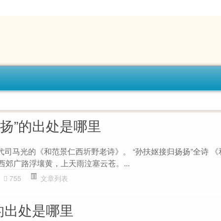
扬扬”的出处是哪里
代司马光的《和范景仁西圻野老诗》。 “孙扶妪接归扬扬”全诗 
 西郊广路浮壤黄，上天雨泣塞云苍。...
755
文章列表
的出处是哪里