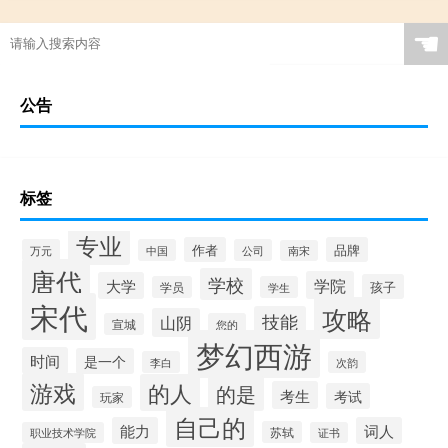
☚
公告
标签
专业
作者
品牌
万元
中国
公司
南宋
唐代
学校
学院
大学
孩子
学员
学生
宋代
攻略
技能
山阴
宣城
您的
梦幻西游
时间
是一个
李白
次韵
游戏
的人
的是
考生
考试
玩家
自己的
能力
词人
苏轼
职业技术学院
证书