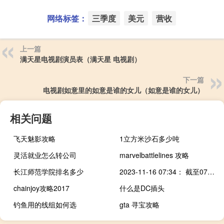
网络标签：
三季度
美元
营收
上一篇
满天星电视剧演员表（满天星 电视剧）
下一篇
电视剧如意里的如意是谁的女儿（如意是谁的女儿）
相关问题
飞天魅影攻略
1立方米沙石多少吨
灵活就业怎么转公司
marvelbattlelines 攻略
长江师范学院排名多少
2023-11-16 07:34： 截至07时30分，1、G76厦蓉高速赣崇段K489+057-K509+689公里处（上犹服务区至关田收费站区间、往湖南方向）因养护部门进行隧道衬砌清洗、更换电缆钩盖板施工作业，施工期间封闭行车道，超车道缓慢通行，施工时间为：11月16日07:30-11月16日17:30，请过往车辆减速慢行，注意安全。2、S41宁定高速宁安段 ​​​
chainjoy攻略2017
什么是DC插头
钓鱼用的线组如何选
gta 寻宝攻略