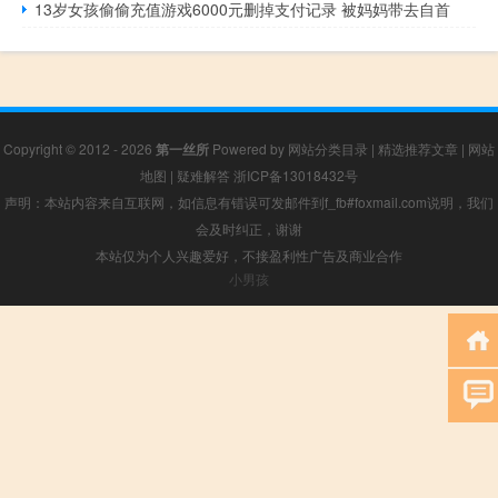
13岁女孩偷偷充值游戏6000元删掉支付记录 被妈妈带去自首
Copyright © 2012 - 2026
第一丝所
Powered by
网站分类目录
|
精选推荐文章
|
网站
地图
|
疑难解答
浙ICP备13018432号
声明：本站内容来自互联网，如信息有错误可发邮件到f_fb#foxmail.com说明，我们
会及时纠正，谢谢
本站仅为个人兴趣爱好，不接盈利性广告及商业合作
小男孩