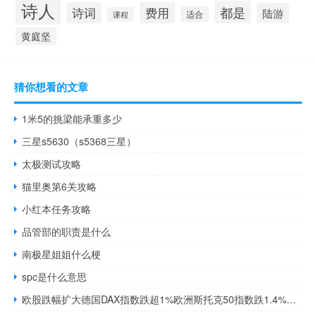
诗人
都是
诗词
费用
陆游
适合
课程
黄庭坚
猜你想看的文章
1米5的挑梁能承重多少
三星s5630（s5368三星）
太极测试攻略
猫里奥第6关攻略
小红本任务攻略
品管部的职责是什么
南极星姐姐什么梗
spc是什么意思
欧股跌幅扩大德国DAX指数跌超1%欧洲斯托克50指数跌1.4%法国CAC40指数、英国富时100指数跌1.3%