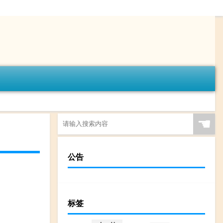
☚
公告
标签