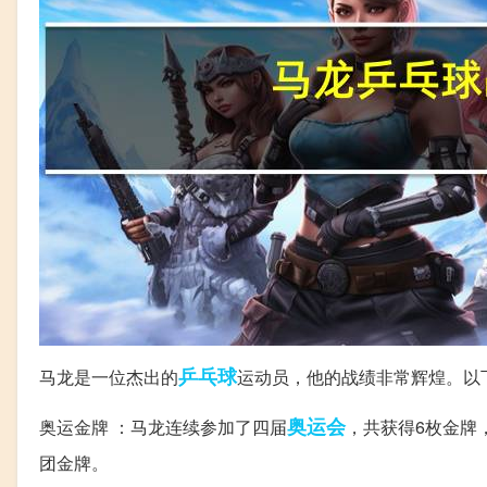
乒乓球
马龙是一位杰出的
运动员，他的战绩非常辉煌。以
奥运会
奥运金牌 ：马龙连续参加了四届
，共获得6枚金牌
团金牌。