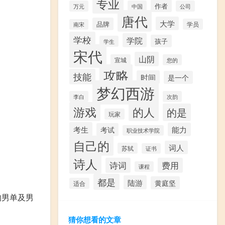
专业
作者
万元
中国
公司
唐代
大学
品牌
学员
南宋
学校
学院
孩子
学生
宋代
山阴
宣城
您的
攻略
技能
时间
是一个
梦幻西游
李白
次韵
游戏
的人
的是
玩家
考生
能力
考试
职业技术学院
自己的
词人
苏轼
证书
诗人
诗词
费用
课程
都是
陆游
黄庭坚
适合
的男单及男
猜你想看的文章