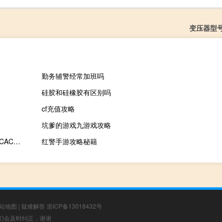
变压器型
勤务辅警经常加班吗
硅胶和硅橡胶有区别吗
cf充值攻略
坑爹的游戏九游戏攻略
欧股跌幅扩大德国DAX指数跌超1%欧洲斯托克50指数跌1.4%法国CAC40指数、英国富时100指数跌1.3%
红警手游攻略秘籍
站地图
|
疑难解答
浙ICP备13018432号
，我们会及时纠正，谢谢