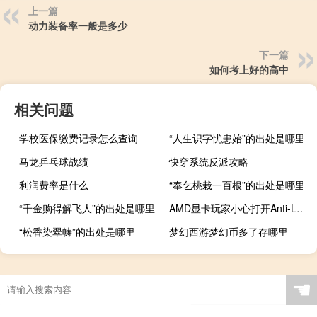
上一篇
动力装备率一般是多少
下一篇
如何考上好的高中
相关问题
学校医保缴费记录怎么查询
“人生识字忧患始”的出处是哪里
马龙乒乓球战绩
快穿系统反派攻略
利润费率是什么
“奉乞桃栽一百根”的出处是哪里
“千金购得解飞人”的出处是哪里
AMD显卡玩家小心打开Anti-Lag+：会被判作弊
“松香染翠帱”的出处是哪里
梦幻西游梦幻币多了存哪里
☚