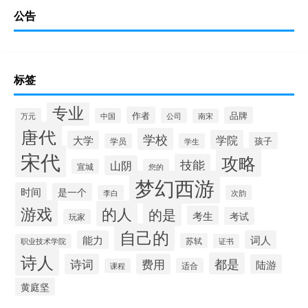
公告
标签
专业
作者
品牌
万元
中国
公司
南宋
唐代
学校
学院
大学
孩子
学员
学生
宋代
攻略
技能
山阴
宣城
您的
梦幻西游
时间
是一个
李白
次韵
游戏
的人
的是
考生
考试
玩家
自己的
能力
词人
苏轼
职业技术学院
证书
诗人
都是
诗词
费用
陆游
适合
课程
黄庭坚