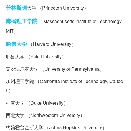
普林斯顿
大学 （Princeton University）
麻省理工学院
（Massachusetts Institute of Technology,
MIT）
哈佛大学
（Harvard University）
耶鲁大学 （Yale University）
宾夕法尼亚大学 （University of Pennsylvania）
加州理工学院 （California Institute of Technology, Caltec
h）
杜克大学 （Duke University）
西北大学 （Northwestern University）
约翰霍普金斯大学 （Johns Hopkins University）