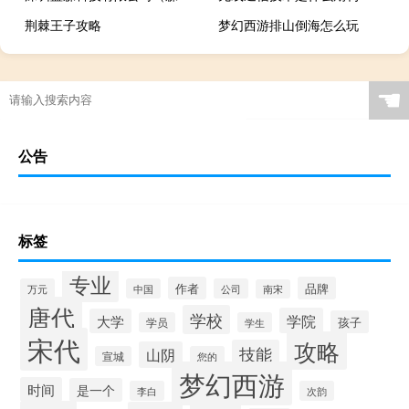
荆棘王子攻略
梦幻西游排山倒海怎么玩
☚
公告
标签
专业
作者
品牌
万元
中国
公司
南宋
唐代
学校
学院
大学
孩子
学员
学生
宋代
攻略
技能
山阴
宣城
您的
梦幻西游
时间
是一个
李白
次韵