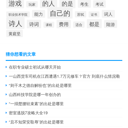
游戏
的人
的是
考生
考试
玩家
自己的
能力
词人
苏轼
职业技术学院
证书
诗人
都是
诗词
费用
陆游
适合
课程
黄庭坚
猜你想看的文章
在职专业硕士初试从哪天开始
一山西货车司机在江西遭遇1.7万元修车？官方 到底什么情况嘞
“则干木之德自解纷也”的出处是哪里
山西科技学院是哪一年创办的
“一搦楚腰轻束素”的出处是哪里
密室逃脱7攻略大全19
“且不知荣安取辱”的出处是哪里