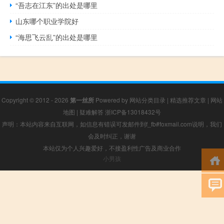
“吾志在江东”的出处是哪里
山东哪个职业学院好
“海思飞云乱”的出处是哪里
Copyright © 2012 - 2026
第一丝所
Powered by
网站分类目录
|
精选推荐文章
|
网站
地图
|
疑难解答
浙ICP备13018432号
声明：本站内容来自互联网，如信息有错误可发邮件到f_fb#foxmail.com说明，我们
会及时纠正，谢谢
本站仅为个人兴趣爱好，不接盈利性广告及商业合作
小男孩