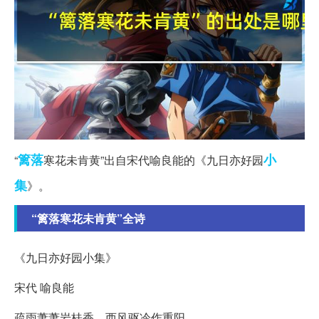
篱落
小
“
寒花未肯黄”出自宋代喻良能的《九日亦好园
集
》。
“篱落寒花未肯黄”全诗
《九日亦好园小集》
宋代 喻良能
疏雨萧萧岩桂香，西风驱冷作重阳。