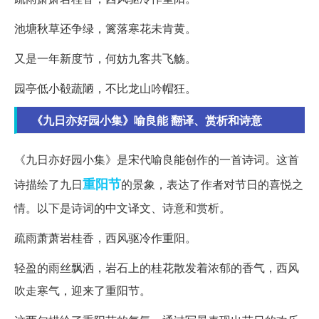
池塘秋草还争绿，篱落寒花未肯黄。
又是一年新度节，何妨九客共飞觞。
园亭低小殽蔬陋，不比龙山吟帽狂。
《九日亦好园小集》喻良能 翻译、赏析和诗意
《九日亦好园小集》是宋代喻良能创作的一首诗词。这首
重阳节
诗描绘了九日
的景象，表达了作者对节日的喜悦之
情。以下是诗词的中文译文、诗意和赏析。
疏雨萧萧岩桂香，西风驱冷作重阳。
轻盈的雨丝飘洒，岩石上的桂花散发着浓郁的香气，西风
吹走寒气，迎来了重阳节。