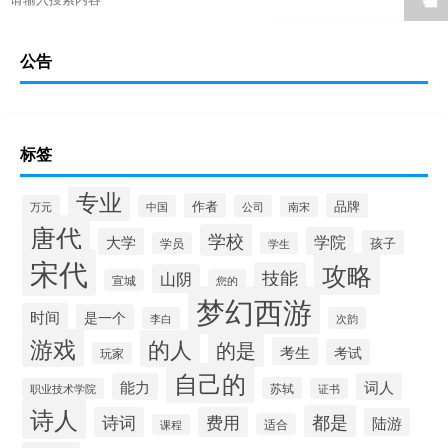
☚
公告
标签
专业
作者
品牌
万元
中国
公司
南宋
唐代
学校
学院
大学
孩子
学员
学生
宋代
攻略
技能
山阴
宣城
您的
梦幻西游
时间
是一个
李白
次韵
游戏
的人
的是
考生
考试
玩家
自己的
能力
词人
苏轼
职业技术学院
证书
诗人
都是
诗词
费用
陆游
适合
课程