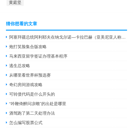
黄庭坚
猜你想看的文章
阿塞拜疆总统阿利耶夫在纳戈尔诺—卡拉巴赫（亚美尼亚人称其为斯捷潘纳克特）首府哈肯迪升起阿塞拜疆国旗
炮打笑脸集合版攻略
马来西亚留学签证办理基本程序
逃生总攻略
从哪里看世界杯预选赛
奇幻房间游戏攻略
可转债代码是什么开头的
“吟鞭倚醉问凉蟾”的出处是哪里
酒驾跑了第二天处理办法
怎么编写股票公式