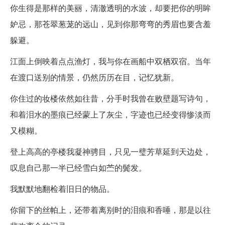
你生得是那样的美丽，清澈透明的水波，却要把你的明眸
妒忌，那苍翠葱茏的远山，见到你那弯弯的秀眉也要含羞
躲避。
江面上倒映着点点渔灯，我与你在画船中双栖双宿。当年
在渡口送别的情景，仍然历历在目，记忆犹新。
你住过的妆楼依然如往昔，分手时我曾在败壁题写诗句，
和着泪水的墨痕已经蒙上了灰尘，字迹也已经变得惨淡而
又模糊。
登上高高的亭楼我凝神骋目，只见一璧芳草延到天边处，
叹息自己那一半已经雪白如苎的鬓发。
我默默地翻检着旧日的物品。
你留下的丝帕上，还带着离别时的泪痕和香唾，那是以往