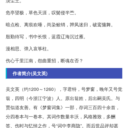
淡尘土。
危亭望极，草色天涯，叹鬓侵半苎。
暗点检、离痕欢唾，尚染鲛绡，亸凤迷归，破鸾慵舞。
殷勤待写，书中长恨，蓝霞辽海沉过雁。
漫相思、弹入哀筝柱。
伤心千里江南，怨曲重招，断魂在否？
作者简介(吴文英)
吴文英（约1200～1260），字君特，号梦窗，晚年又号觉
翁，四明（今浙江宁波）人。原出翁姓，后出嗣吴氏。与
贾似道友善。有《梦窗词集》一部，存词三百四十余首，
分四卷本与一卷本。其词作数量丰沃，风格雅致，多酬
答、伤时与忆悼之作，号“词中李商隐”。而后世品评却甚