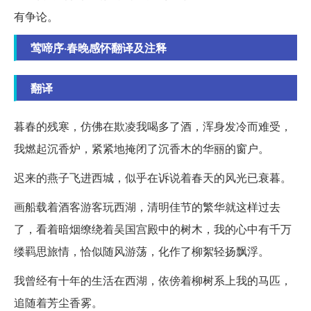
有争论。
莺啼序·春晚感怀翻译及注释
翻译
暮春的残寒，仿佛在欺凌我喝多了酒，浑身发冷而难受，
我燃起沉香炉，紧紧地掩闭了沉香木的华丽的窗户。
迟来的燕子飞进西城，似乎在诉说着春天的风光已衰暮。
画船载着酒客游客玩西湖，清明佳节的繁华就这样过去
了，看着暗烟缭绕着吴国宫殿中的树木，我的心中有千万
缕羁思旅情，恰似随风游荡，化作了柳絮轻扬飘浮。
我曾经有十年的生活在西湖，依傍着柳树系上我的马匹，
追随着芳尘香雾。