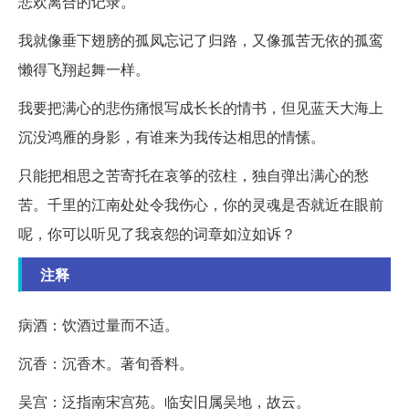
悲欢离合的记录。
我就像垂下翅膀的孤凤忘记了归路，又像孤苦无依的孤鸾
懒得飞翔起舞一样。
我要把满心的悲伤痛恨写成长长的情书，但见蓝天大海上
沉没鸿雁的身影，有谁来为我传达相思的情愫。
只能把相思之苦寄托在哀筝的弦柱，独自弹出满心的愁
苦。千里的江南处处令我伤心，你的灵魂是否就近在眼前
呢，你可以听见了我哀怨的词章如泣如诉？
注释
病酒：饮酒过量而不适。
沉香：沉香木。著旬香料。
吴宫：泛指南宋宫苑。临安旧属吴地，故云。