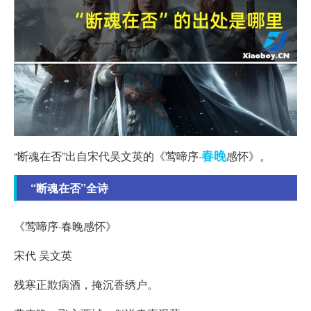
春晚
“断魂在否”出自宋代吴文英的《莺啼序·
感怀》。
“断魂在否”全诗
《莺啼序·春晚感怀》
宋代 吴文英
残寒正欺病酒，掩沉香绣户。