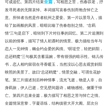
全篇
可成追忆。第四片结束
，写相思之苦，伤春叹老，抒
发寻死者的无限哀悼。本词描写哀春伤别而饱含悼亡之
意。所悼者当然是作者杭州之爱妾。第一片以景导入，描
绘了如画般的风景，暗暗比喻了伤春怨别之情。“念羁
情”三句是启下，暗转到下片对往事的回忆。第二片追溯到
以前的情事，描写了情人初遇时的情景。极力描绘当年与
恋人一见钟情，幽会约会爱的风情。“暝堤空，轻把斜阳，
总还鸥鹭”三句极其含蓄温婉，带有很强的暗示性。锦儿传
书，恋人相约留宿在寻香暖玉，当然没以心思去观赏斜阳
映照的美景了。故曰“总还鸥鹭”，情景交融，可谓生花妙
笔。第三片描述别后种种情事，流光飞逝，物是人非，自
身羁旅，伊人已逝，空见壁间题诗，睹物感怆。侧重于悼
亡。第四片总束全篇，极力描写了相思之苦与悼亡之情。
全篇情深意挚，字凝语练，结构缜密大开大阖。层次分