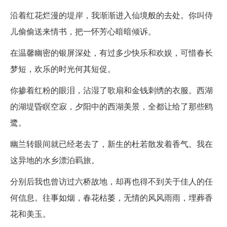
沿着红花烂漫的堤岸，我渐渐进入仙境般的去处。你叫侍
儿偷偷送来情书，把一怀芳心暗暗倾诉。
在温馨幽密的银屏深处，有过多少快乐和欢娱，可惜春长
梦短，欢乐的时光何其短促。
你掺着红粉的眼泪，沾湿了歌扇和金钱刺绣的衣服。西湖
的湖堤昏瞑空寂，夕阳中的西湖美景，全都让给了那些鸥
鹭。
幽兰转眼间就已经老去了，新生的杜若散发着香气。我在
这异地的水乡漂泊羁旅。
分别后我也曾访过六桥故地，却再也得不到关于佳人的任
何信息。往事如烟，春花枯萎，无情的风风雨雨，埋葬香
花和美玉。