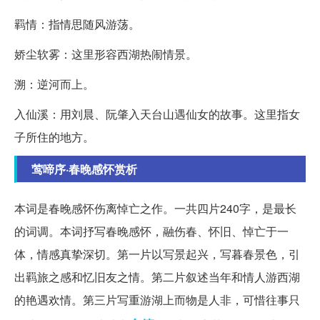
羁情：指情思随风游荡。
娇尘软雾：这里形容西湖热闹情景。
溯：逆河而上。
入仙溪：用刘晨、阮肇入天台山遇仙女的故事。这里指女
子所住的地方。
莺啼序·春晚感怀赏析
本词是春晚感怀伤离悼亡之作。一共四片240字，是最长
的词调。本词抒写春晚感怀，融伤春、怀旧、悼亡于一
体，情感真挚深切。第一片以写景起兴，写暮春景色，引
出羁旅之感和忆旧友之情。第二片叙述当年和情人游西湖
的艳遇欢情。第三片写重游湖上而物是人非，可惜往事只