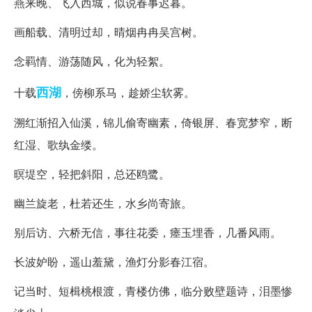
燕来晚、飞入西城，似说春事迟暮。
画船载、清明过却，晴烟冉冉吴宫树。
念羁情、游荡随风，化为轻絮。
西湖
十载
，傍柳系马，趁娇尘软雾。
溯红渐招入仙溪，锦儿偷寄幽素，倚银屏、春宽梦窄，断
红湿、歌纨金缕。
暝堤空，轻把斜阳，总还鸥鹭。
幽兰旋老，杜若还生，水乡尚寄旅。
别后访、六桥无信，事往花委，瘗玉埋香，几番风雨。
长波妒盼，遥山羞黛，渔灯分影春江宿。
记当时、短楫桃根渡，青楼仿佛，临分败壁题诗，泪墨惨