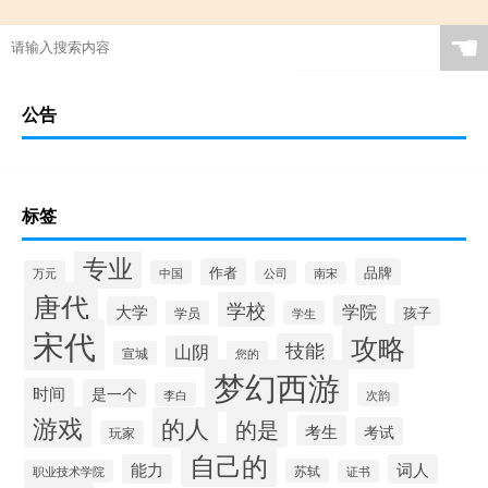
☚
公告
标签
专业
作者
品牌
万元
中国
公司
南宋
唐代
学校
学院
大学
孩子
学员
学生
宋代
攻略
技能
山阴
宣城
您的
梦幻西游
时间
是一个
李白
次韵
游戏
的人
的是
考生
考试
玩家
自己的
能力
词人
苏轼
职业技术学院
证书