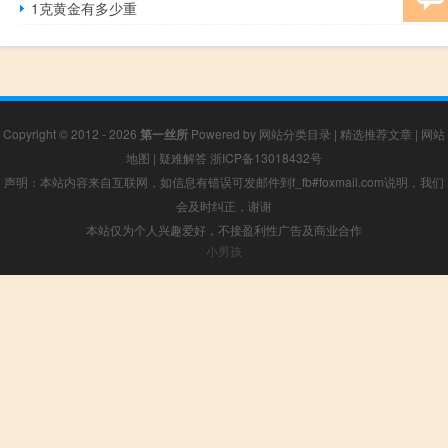
1克黄金有多少重
Copyright © 2012 - 2026
第一丝所
Powered by
网站分类目录
|
精选推荐文章
|
网站
地图
|
疑难解答
浙ICP备13018432号
声明：本站内容来自互联网，如信息有错误可发邮件到f_fb#foxmail.com说明，我们
会及时纠正，谢谢
本站仅为个人兴趣爱好，不接盈利性广告及商业合作
小男孩