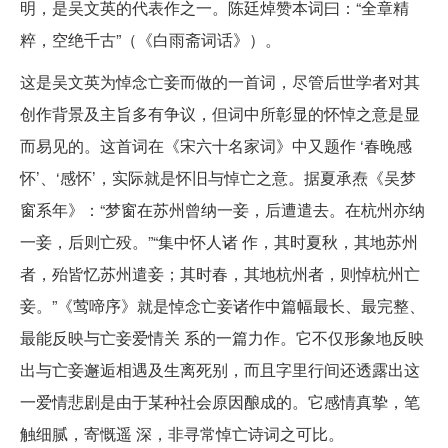
明，是吴文英的代表作之一。陈廷焯赞本词曰：“全章精
粹，空绝千古”（《白雨斋词话》）。
这是吴文英为悼念亡妾而做的一首词，尽管后世学者对其
创作背景及主旨多有争议，但词中所彰显的怀悼之意是显
而易见的。这首词在《宋六十名家词》中又题作 ‘春晚感
怀’、‘感怀’，实际就是怀旧与悼亡之意。据夏承焘《吴梦
窗系年》：“梦窗在苏州曾纳一妾，后遭遣去。在杭州亦纳
一妾，后则亡殁。”“集中怀人诸 作，其时夏秋，其地苏州
者，殆皆忆苏州遣妾；其时春，其地杭州者，则悼杭州亡
妾。”《莺啼序》就是悼念亡妾诸作中篇幅最长、最完整、
最能反映与亡妾爱情关 系的一篇力作。它不仅形象地反映
出与亡妾邂逅相遇及生离死别，而且字里行间还透露出这
一爱情悲剧是由于某种社会原因酿成的。它感情真挚，笔
触细腻，寄慨遥 深，非寻常悼亡诗词之可比。