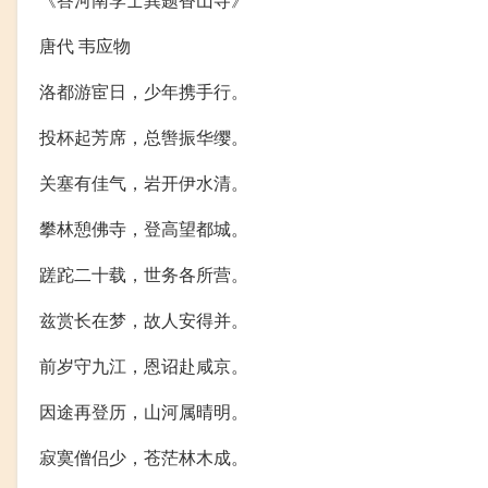
唐代 韦应物
洛都游宦日，少年携手行。
投杯起芳席，总辔振华缨。
关塞有佳气，岩开伊水清。
攀林憩佛寺，登高望都城。
蹉跎二十载，世务各所营。
兹赏长在梦，故人安得并。
前岁守九江，恩诏赴咸京。
因途再登历，山河属晴明。
寂寞僧侣少，苍茫林木成。