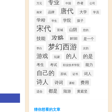
专业
作者
万元
中国
公司
唐代
大学
品牌
学员
南宋
学校
学院
孩子
学生
宋代
山阴
宣城
您的
攻略
技能
时间
是一个
梦幻西游
李白
次韵
游戏
的人
的是
玩家
考生
能力
考试
职业技术学院
自己的
词人
苏轼
证书
诗人
诗词
费用
课程
都是
陆游
黄庭坚
适合
猜你想看的文章