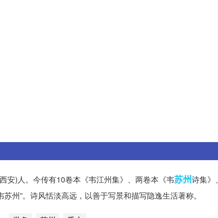
苏州
西西安)人。今传有10卷本《韦江州集》、两卷本《韦
诗集》
韦苏州”。诗风恬淡高远，以善于写景和描写隐逸生活著称。