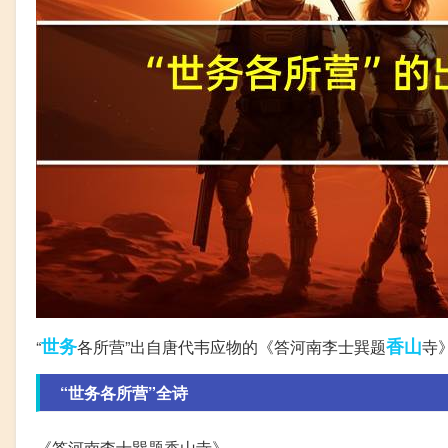
世务
香山
“
各所营”出自唐代韦应物的《答河南李士巽题
寺
“世务各所营”全诗
《答河南李士巽题香山寺》