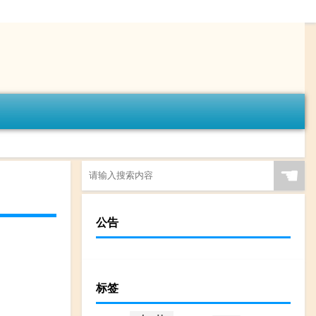
☚
公告
标签