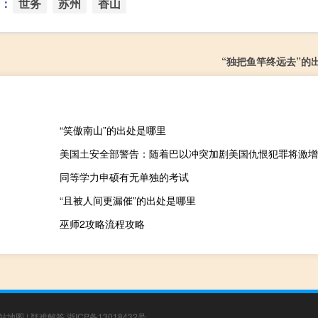
：
世务
苏州
香山
“独把鱼竿终远去”的
“笑傲南山”的出处是哪里
美国土安全部警告：随着巴以冲突加剧美国仇恨犯罪将激增
同等学力申硕有无单独的考试
“且被人间更漏催”的出处是哪里
巫师2攻略流程攻略
站地图
|
疑难解答
浙ICP备13018432号