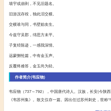
墙宇或崩剥，不见旧题名。
旧游况存殁，独此泪交横。
交横谁与同，书壁贻友生。
今兹守吴郡，绵思方未平。
子复经陈迹，一感我深情。
远蒙恻怆篇，中有金玉声。
反覆终难答，金玉尚为轻。
作者简介(韦应物)
韦应物（737～792），中国唐代诗人。汉族，长安(今陕
《韦苏州集》。散文仅存一篇。因出任过苏州刺史，世称“