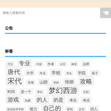
☚
公告
标签
专业
作者
品牌
万元
中国
公司
南宋
唐代
学校
学院
大学
孩子
学员
学生
宋代
攻略
技能
山阴
宣城
您的
梦幻西游
时间
是一个
李白
次韵
游戏
的人
的是
考生
考试
玩家
自己的
能力
词人
苏轼
职业技术学院
证书