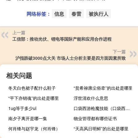
网络标签：
信息
春雷
被执行人
上一篇
工信部：推动光伏、锂电等国际产能和应用合作进程
下一篇
沪指跌破3000点大关 市场人士分析主要是四方面因素所致
相关问题
冬天白色裙子配什么鞋子
“贫希禄廪尘俗牵”的出处是哪里
“平下亦销魂”的出处是哪里
浮世清欢什么意思
1ug等于多少ul
口袋西游枪魔技能（口袋西游枪侠加点）
南夕子离开是哪一集
物业管理都有哪些证书
何肖锋与赵宇龙（何肖锋）
“天高风日明鲜”的出处是哪里