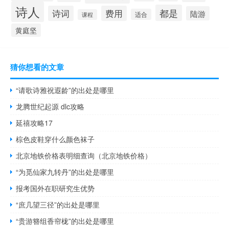
诗人
都是
诗词
费用
陆游
适合
课程
黄庭坚
猜你想看的文章
“请歌诗雅祝遐龄”的出处是哪里
龙腾世纪起源 dlc攻略
延禧攻略17
棕色皮鞋穿什么颜色袜子
北京地铁价格表明细查询（北京地铁价格）
“为觅仙家九转丹”的出处是哪里
报考国外在职研究生优势
“庶几望三径”的出处是哪里
“贵游簪组香帘栊”的出处是哪里