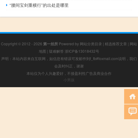
“腰间宝剑重横行”的出处是哪里
Copyright © 2012 - 2026
第一丝所
Powered by
网站分类目录
|
精选推荐文章
|
网站
地图
|
疑难解答
浙ICP备13018432号
声明：本站内容来自互联网，如信息有错误可发邮件到f_fb#foxmail.com说明，我们
会及时纠正，谢谢
本站仅为个人兴趣爱好，不接盈利性广告及商业合作
小男孩