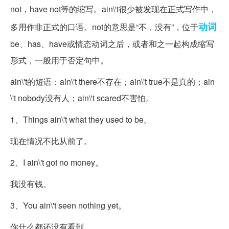
not，have not等的缩写。ain
\'t很少被发现在正式写作中，
动词
多用作非正式的口语。not的意思是“不，没有”，位于
be、has、have或情态动词之后，或者和之一起构成缩写
形式，一般用于否定句中。
ain
\'t的短语：ain
\'t there不存在；ain
\'t true不是真的；ain
\'t nobody没有人；ain
\'t scared不害怕。
1、Things ain
\'t what they used to be。
现在情况不比从前了。
2、I ain
\'t got no money。
我没有钱。
3、You ain
\'t seen nothing yet。
你什么都还没有看到。