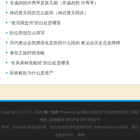
非诚勿扰许秀琴是第几期（非诚勿扰 许秀琴）
神武普天同庆怎么获得（神武普天同庆）
“老泪滴监州”的出处是哪里
职位类别怎么填写
历代奥运会奖牌排名是按照什么排的 奥运会历史总金牌榜
泰坦之旅狩猎攻略
“长风举棹觉船轻”的出处是哪里
应收账款为什么是资产
Copyright © 2012 - 2026
第一丝所
Powered by
网站分类目录
|
精选推荐文章
|
网站
地图
|
疑难解答
浙ICP备13018432号
声明：本站内容来自互联网，如信息有错误可发邮件到f_fb#foxmail.com说明，我们
会及时纠正，谢谢