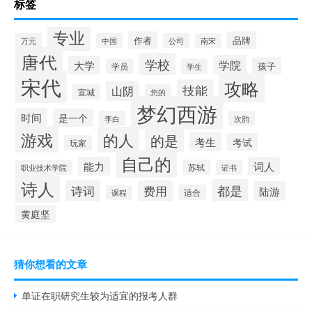
标签
专业
作者
品牌
万元
中国
公司
南宋
唐代
学校
学院
大学
孩子
学员
学生
宋代
攻略
技能
山阴
宣城
您的
梦幻西游
时间
是一个
李白
次韵
游戏
的人
的是
考生
考试
玩家
自己的
能力
词人
苏轼
职业技术学院
证书
诗人
都是
诗词
费用
陆游
适合
课程
黄庭坚
猜你想看的文章
单证在职研究生较为适宜的报考人群