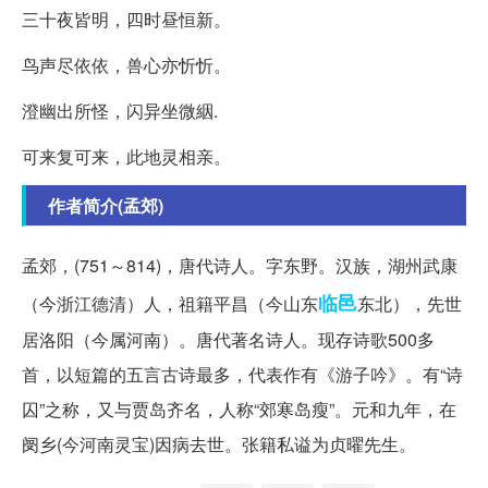
三十夜皆明，四时昼恒新。
鸟声尽依依，兽心亦忻忻。
澄幽出所怪，闪异坐微絪.
可来复可来，此地灵相亲。
作者简介(孟郊)
孟郊，(751～814)，唐代诗人。字东野。汉族，湖州武康
临邑
（今浙江德清）人，祖籍平昌（今山东
东北），先世
居洛阳（今属河南）。唐代著名诗人。现存诗歌500多
首，以短篇的五言古诗最多，代表作有《游子吟》。有“诗
囚”之称，又与贾岛齐名，人称“郊寒岛瘦”。元和九年，在
阌乡(今河南灵宝)因病去世。张籍私谥为贞曜先生。