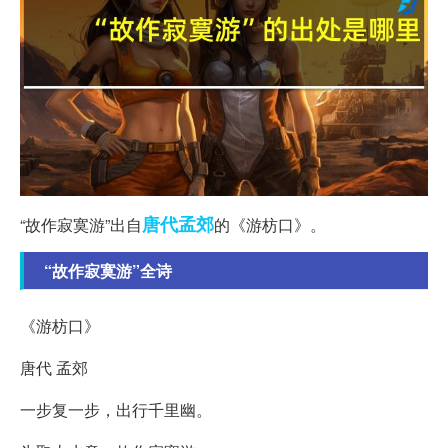
唐代
孟郊
“故作寂寞游”出自
的《游枋口》。
“故作寂寞游”全诗
《游枋口》
唐代 孟郊
一步复一步，出行千里幽。