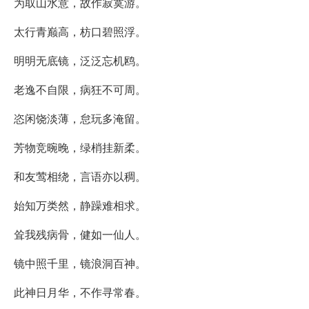
为取山水意，故作寂寞游。
太行青巅高，枋口碧照浮。
明明无底镜，泛泛忘机鸥。
老逸不自限，病狂不可周。
恣闲饶淡薄，怠玩多淹留。
芳物竞晼晚，绿梢挂新柔。
和友莺相绕，言语亦以稠。
始知万类然，静躁难相求。
耸我残病骨，健如一仙人。
镜中照千里，镜浪洞百神。
此神日月华，不作寻常春。