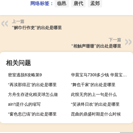
网络标签：
临邑
唐代
孟郊
上一篇
“解巾行作吏”的出处是哪里
下一篇
“相触声珊珊”的出处是哪里
相关问题
密室逃脱8攻略第9
华晨宝马730li多少钱 华晨宝马730li多少钱
“再渎那得忌”的出处是哪里
“舞也千家”的出处是哪里
方舟生存进化精灵球怎么做
此恨无穷的上一句是什么
ain't是什么的缩写
“笑谈终日欢”的出处是哪里
“窗色忽已缟”的出处是哪里
昆曲的鼎盛时期是什么时候