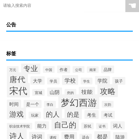
☚
公告
标签
专业
作者
品牌
万元
中国
公司
南宋
唐代
学校
学院
大学
孩子
学员
学生
宋代
攻略
技能
山阴
宣城
您的
梦幻西游
时间
是一个
李白
次韵
游戏
的人
的是
考生
考试
玩家
自己的
能力
词人
苏轼
职业技术学院
证书
诗人
都是
诗词
费用
陆游
适合
课程