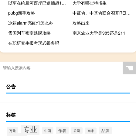
以军在约旦河西岸已逮捕超1350名巴勒斯坦人
大学有哪些特招生
pubg新手攻略
中证协、中基协联合召开REITs业务座谈会：积极研究推进REITs市场生态建设有关措施安排落地
冰箱alarm亮红灯怎么办
攻略出来
雪国列车密室逃脱攻略
南京农业大学是985还是211
在职研究生报考形式很多吗
☚
公告
标签
专业
作者
品牌
万元
中国
公司
南宋