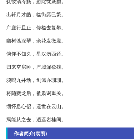
抚彼清冷觞，慰此忧戚颜。
出轩月才皓，临街露已繁。
广庭行且止，修槛去复攀。
幽树蔼深翠，余花发微殷。
俯仰不知久，星汉勿西还。
归来空房卧，严城漏欲残。
鸦呜九井动，剑佩亦珊珊。
将随夔龙后，祗肃谒重关。
缅怀息心侣，遗世在云山。
焉能从之去，逍遥岩桂间。
作者简介(袁凯)