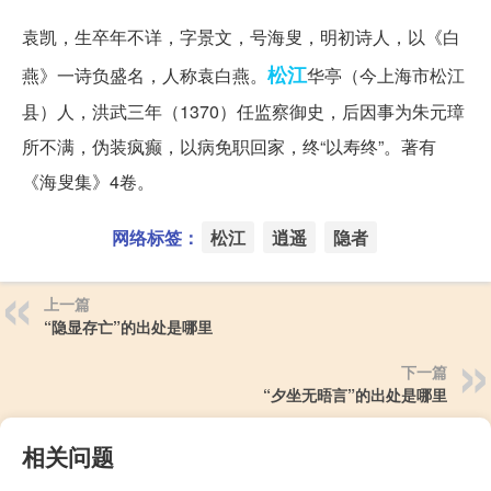
袁凯，生卒年不详，字景文，号海叟，明初诗人，以《白
松江
燕》一诗负盛名，人称袁白燕。
华亭（今上海市松江
县）人，洪武三年（1370）任监察御史，后因事为朱元璋
所不满，伪装疯癫，以病免职回家，终“以寿终”。著有
《海叟集》4卷。
网络标签：
松江
逍遥
隐者
上一篇
“隐显存亡”的出处是哪里
下一篇
“夕坐无晤言”的出处是哪里
相关问题