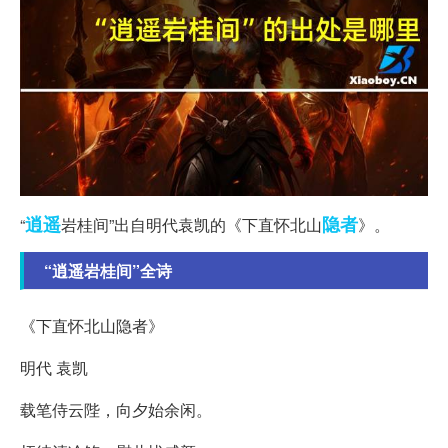
逍遥
隐者
“
岩桂间”出自明代袁凯的《下直怀北山
》。
“逍遥岩桂间”全诗
《下直怀北山隐者》
明代 袁凯
载笔侍云陛，向夕始余闲。