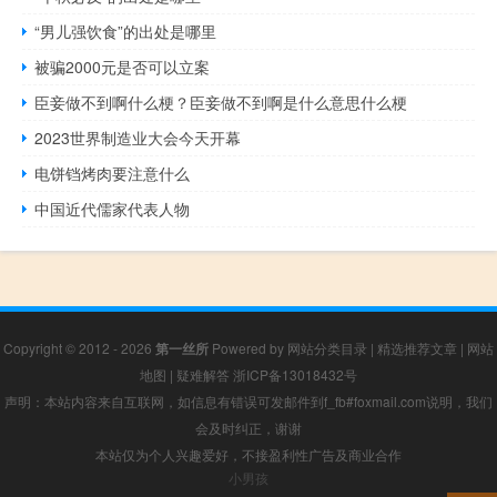
“男儿强饮食”的出处是哪里
被骗2000元是否可以立案
臣妾做不到啊什么梗？臣妾做不到啊是什么意思什么梗
2023世界制造业大会今天开幕
电饼铛烤肉要注意什么
中国近代儒家代表人物
Copyright © 2012 - 2026
第一丝所
Powered by
网站分类目录
|
精选推荐文章
|
网站
地图
|
疑难解答
浙ICP备13018432号
声明：本站内容来自互联网，如信息有错误可发邮件到f_fb#foxmail.com说明，我们
会及时纠正，谢谢
本站仅为个人兴趣爱好，不接盈利性广告及商业合作
小男孩