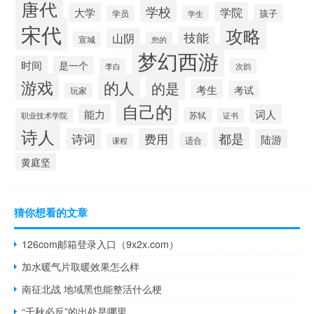
唐代
学校
学院
大学
孩子
学员
学生
宋代
攻略
技能
山阴
宣城
您的
梦幻西游
时间
是一个
李白
次韵
游戏
的人
的是
考生
考试
玩家
自己的
能力
词人
苏轼
职业技术学院
证书
诗人
都是
诗词
费用
陆游
适合
课程
黄庭坚
猜你想看的文章
126com邮箱登录入口（9x2x.com）
加水暖气片取暖效果怎么样
南征北战 地域黑也能整活什么梗
“千秋必反”的出处是哪里