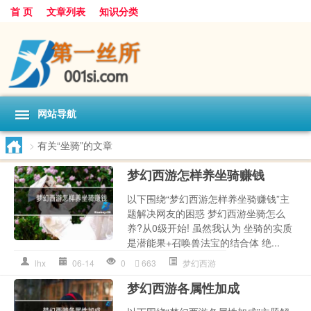
首 页
文章列表
知识分类
网站导航
>
有关“坐骑”的文章
梦幻西游怎样养坐骑赚钱
以下围绕“梦幻西游怎样养坐骑赚钱”主
题解决网友的困惑 梦幻西游坐骑怎么
养?从0级开始! 虽然我认为 坐骑的实质
是潜能果+召唤兽法宝的结合体 绝...
lhx
06-14
0
663
梦幻西游
梦幻西游各属性加成