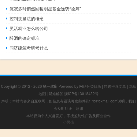
沉寂多时悄然回暖明星基金逆势“捡筹”
控制变量法的概念
灵活就业怎么转公司
醉酒的确定标准
同济建筑考研考什么
Copyright © 2012 - 2026
第一丝所
Powered by
网站分类目录
|
精选推荐文章
|
网站
地图
|
疑难解答
浙ICP备13018432号
声明：本站内容来自互联网，如信息有错误可发邮件到f_fb#foxmail.com说明，我们
会及时纠正，谢谢
本站仅为个人兴趣爱好，不接盈利性广告及商业合作
小男孩