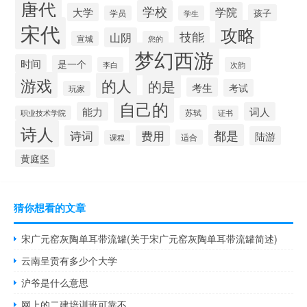
唐代
学校
学院
大学
孩子
学员
学生
宋代
攻略
技能
山阴
宣城
您的
梦幻西游
时间
是一个
李白
次韵
游戏
的人
的是
考生
考试
玩家
自己的
能力
词人
苏轼
职业技术学院
证书
诗人
都是
诗词
费用
陆游
适合
课程
黄庭坚
猜你想看的文章
宋广元窑灰陶单耳带流罐(关于宋广元窑灰陶单耳带流罐简述)
云南呈贡有多少个大学
沪爷是什么意思
网上的二建培训班可靠不