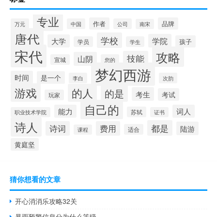
专业
作者
品牌
万元
中国
公司
南宋
唐代
学校
学院
大学
孩子
学员
学生
宋代
攻略
技能
山阴
宣城
您的
梦幻西游
时间
是一个
李白
次韵
游戏
的人
的是
考生
考试
玩家
自己的
能力
词人
苏轼
职业技术学院
证书
诗人
都是
诗词
费用
陆游
适合
课程
黄庭坚
猜你想看的文章
开心消消乐攻略32关
暴雨预警信息分为什么等级