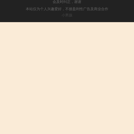
会及时纠正，谢谢
本站仅为个人兴趣爱好，不接盈利性广告及商业合作
小男孩