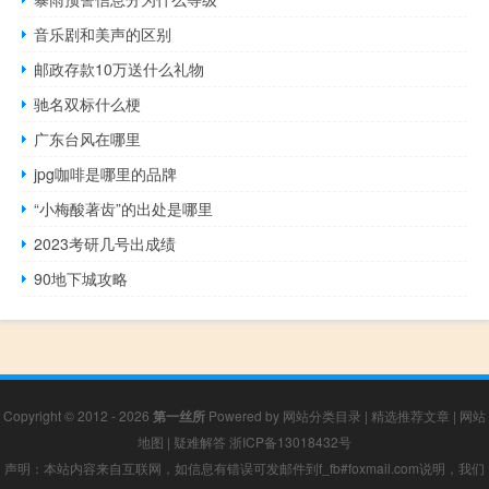
音乐剧和美声的区别
邮政存款10万送什么礼物
驰名双标什么梗
广东台风在哪里
jpg咖啡是哪里的品牌
“小梅酸著齿”的出处是哪里
2023考研几号出成绩
90地下城攻略
Copyright © 2012 - 2026
第一丝所
Powered by
网站分类目录
|
精选推荐文章
|
网站
地图
|
疑难解答
浙ICP备13018432号
声明：本站内容来自互联网，如信息有错误可发邮件到f_fb#foxmail.com说明，我们