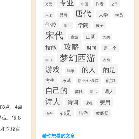
专业
作者
万元
中国
公司
唐代
大学
品牌
学员
南宋
学校
学院
孩子
学生
宋代
山阴
宣城
您的
攻略
技能
时间
是一个
梦幻西游
李白
次韵
游戏
的人
的是
玩家
考生
能力
考试
职业技术学院
自己的
词人
苏轼
证书
诗人
诗词
费用
课程
在3点、4点
都是
陆游
黄庭坚
适合
单位。很多
院和院校官
猜你想看的文章