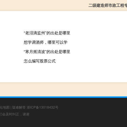
二级建造师市政工程
“老泪滴监州”的出处是哪里
想学调酒师，哪里可以学
“寒月摇清波”的出处是哪里
怎么编写股票公式
站地图
|
疑难解答
浙ICP备13018432号
，我们会及时纠正，谢谢