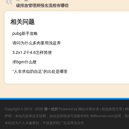
碳排放管理师报名流程有哪些
相关问题
pubg新手攻略
请问为什么多肉要用浅盆养
3.2x1.2十4.6怎样简便
求bgm什么梗
“人非求似韵自足”的出处是哪里
Copyright © 2012 - 2026
第一丝所
Powered by
网站分类目录
|
精选推荐文章
|
网
声明：本站内容来自互联网，如信息有错误可发邮件到f_fb#foxmail.com说明
本站仅为个人兴趣爱好，不接盈利性广告及商业合作