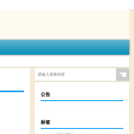
☚
公告
标签