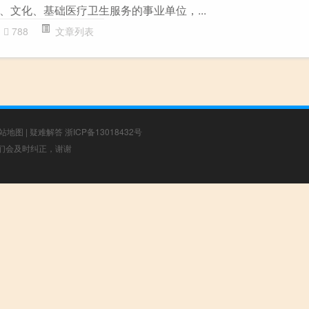
、文化、基础医疗卫生服务的事业单位，...
788
文章列表
站地图
|
疑难解答
浙ICP备13018432号
，我们会及时纠正，谢谢