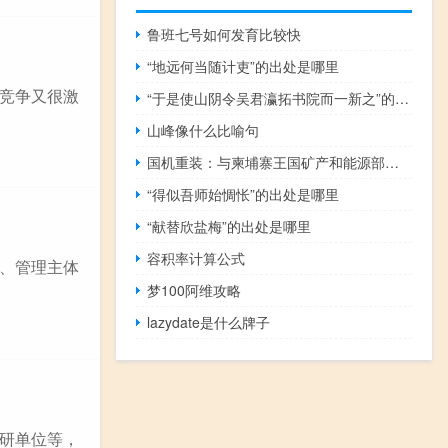
鲁班七号如何发育比较快
“地远何当随计吏”的出处是哪里
竞争又很激
“于是使山阴令吴君瀛拓书院而一新之”的出处是哪里
山峰像什么比喻句
国机重装：与柬埔寨王国矿产和能源部签署谅解备忘录
“得似吾师始惆怅”的出处是哪里
“献替欣盐梅”的出处是哪里
容积率计算公式
、管理主体
梦100阿维攻略
lazydate是什么牌子
研单位等，