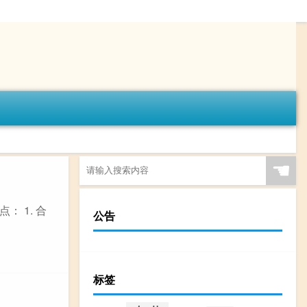
☚
 1. 合
公告
标签