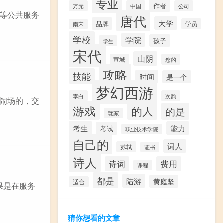
专业
作者
万元
中国
公司
等公共服务
唐代
大学
品牌
学员
南宋
学校
学院
孩子
学生
宋代
山阴
宣城
您的
攻略
技能
时间
是一个
梦幻西游
李白
次韵
闹场的，交
游戏
的人
的是
玩家
考生
能力
考试
职业技术学院
自己的
词人
苏轼
证书
诗人
诗词
费用
课程
都是
陆游
黄庭坚
适合
果是在服务
猜你想看的文章