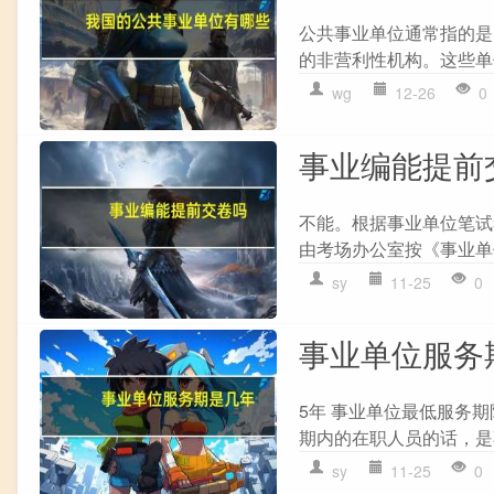
公共事业单位通常指的是
的非营利性机构。这些单
wg
12-26
0
事业编能提前
不能。根据事业单位笔试
由考场办公室按《事业单
sy
11-25
0
事业单位服务
5年 事业单位最低服务
期内的在职人员的话，是
sy
11-25
0