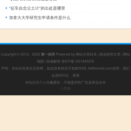
“征车自念尘土计”的出处是哪里
加拿大大学研究生申请条件是什么
Copyright © 2012 - 2026
第一丝所
Powered by
网站分类目录
|
精选推荐文章
|
网站
地图
|
疑难解答
浙ICP备13018432号
声明：本站内容来自互联网，如信息有错误可发邮件到f_fb#foxmail.com说明，我们
会及时纠正，谢谢
本站仅为个人兴趣爱好，不接盈利性广告及商业合作
小男孩