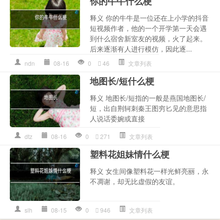
你的牛牛什么梗
释义 你‌‌‌‌‌‌‌‌‌‌‌‌的牛牛是一位还在上小学的抖音
短视频作者，他的一个开学第一天会遇
到什么宿舍新室友的视频，火了起来。
后来逐渐有人进行模仿，因此逐...
ndn
08-16
0
46
文章列表
地图长/短什么梗
释义 地图长/短指的一般是燕国地图长/
短，出自荆轲刺秦王图穷匕见的意思指
人说话委婉或直接
dtz
08-16
0
271
文章列表
塑料花姐妹情什么梗
释义 女生间像塑料花一样光鲜亮丽，永
不凋谢，却无比虚假的友谊。‌‌‌‌‌‌‌‌‌
slh
08-15
0
946
文章列表