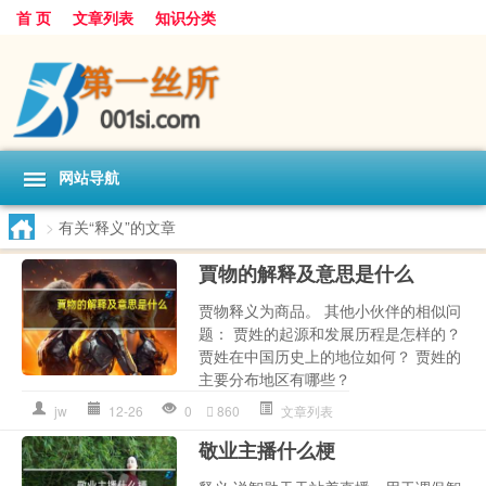
首 页
文章列表
知识分类
网站导航
>
有关“释义”的文章
賈物的解释及意思是什么
贾物释义为商品。 其他小伙伴的相似问
题： 贾姓的起源和发展历程是怎样的？
贾姓在中国历史上的地位如何？ 贾姓的
主要分布地区有哪些？
jw
12-26
0
860
文章列表
敬业主播什么梗