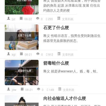
释义 说智勋天天站着直播，用于调侃智
勋的身高 起源 从弹幕出现 发展 衍生出
约德尔人之类的梗
jyz
08-22
0
295
文章列表
石更了什么梗
释义 性暗示语言，指男生受到刺激后生
殖器管充血膨胀的状态。
sgl
08-21
0
912
文章列表
箭毒蛙什么梗
释义 就是讲wanwan人。贱，毒，蛙。
jdw
08-21
0
149
文章列表
向社会输送人才什么梗