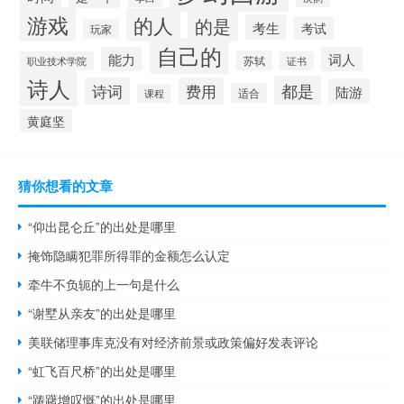
游戏
的人
的是
考生
考试
玩家
自己的
能力
词人
苏轼
职业技术学院
证书
诗人
都是
诗词
费用
陆游
适合
课程
黄庭坚
猜你想看的文章
“仰出昆仑丘”的出处是哪里
掩饰隐瞒犯罪所得罪的金额怎么认定
牵牛不负轭的上一句是什么
“谢墅从亲友”的出处是哪里
美联储理事库克没有对经济前景或政策偏好发表评论
“虹飞百尺桥”的出处是哪里
“踌躇增叹慨”的出处是哪里