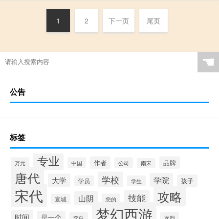
1
2
下一页
尾页
☚
公告
标签
专业
作者
品牌
万元
中国
公司
南宋
唐代
学校
学院
大学
孩子
学员
学生
宋代
攻略
技能
山阴
宣城
您的
梦幻西游
时间
是一个
李白
次韵