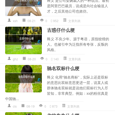
释义 是公司委婉裁人的一种说法。最初
是阿里巴巴裁员，说成是向社会输送人
才，之后其他公司也效仿。
xsh
08-21
0
952
文章列表
古惑仔什么梗
释义 不良少年。源于粤语，原指狡猾的
人。也被引申为泛指所有夸张，反叛的
风格。
ghz
08-20
0
140
文章列表
驰名双标什么梗
释义 化用“驰名商标”，实际上还是双标
的意思比双标意思更进一层，说某人或
群体驰名双标就是说他们双标行为人尽
皆知，非常典型。例如：xx的粉丝真是
中国驰...
cls
08-19
0
873
文章列表