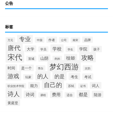
公告
标签
专业
作者
品牌
万元
中国
公司
南宋
唐代
学校
学院
大学
孩子
学员
学生
宋代
攻略
技能
山阴
宣城
您的
梦幻西游
时间
是一个
李白
次韵
游戏
的人
的是
考生
考试
玩家
自己的
能力
词人
苏轼
职业技术学院
证书
诗人
都是
诗词
费用
陆游
适合
课程
黄庭坚