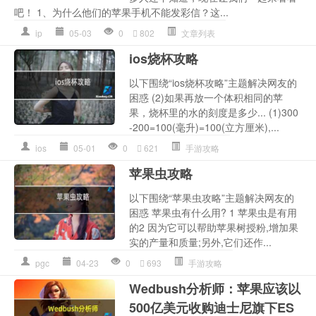
吧！ 1、为什么他们的苹果手机不能发彩信？这...
ip
05-03
0
802
文章列表
ios烧杯攻略
以下围绕“ios烧杯攻略”主题解决网友的
困惑 (2)如果再放一个体积相同的苹
果，烧杯里的水的刻度是多少... (1)300
-200=100(毫升)=100(立方厘米),...
ios
05-01
0
621
手游攻略
苹果虫攻略
以下围绕“苹果虫攻略”主题解决网友的
困惑 苹果虫有什么用? 1 苹果虫是有用
的2 因为它可以帮助苹果树授粉,增加果
实的产量和质量;另外,它们还作...
pgc
04-23
0
693
手游攻略
Wedbush分析师：苹果应该以
500亿美元收购迪士尼旗下ES