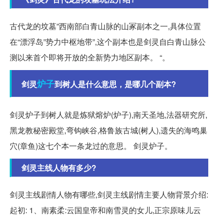
古代龙的坟墓”西南部白青山脉的山冢副本之一,具体位置
在“漂浮岛”势力中枢地带”,这个副本也是剑灵自白青山脉公
测以来首个即将开放的全新势力地区副本。 “。
炉子
剑灵
到树人是什么意思，是哪几个副本?
剑灵炉子到树人就是炼狱熔炉(炉子),南天圣地,法器研究所,
黑龙教秘密殿堂,弯钩峡谷,格鲁族古城(树人),遗失的海鸣巢
穴(章鱼)这七个本一条龙过的意思。 剑灵炉子。
剑灵主线人物有多少?
剑灵主线剧情人物有哪些,剑灵主线剧情主要人物背景介绍:
起初: 1、南素柔:云国皇帝和南雪灵的女儿,正宗原味儿云