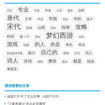
专业
作者
品牌
万元
中国
公司
南宋
唐代
学校
学院
大学
孩子
学员
学生
宋代
攻略
技能
山阴
宣城
您的
梦幻西游
时间
是一个
李白
次韵
游戏
的人
的是
考生
考试
玩家
自己的
能力
词人
苏轼
职业技术学院
证书
诗人
都是
诗词
费用
陆游
适合
课程
黄庭坚
猜你想看的文章
磁盘打不开了怎么回事（c盘打不开）
“江蓠香露沉”的出处是哪里