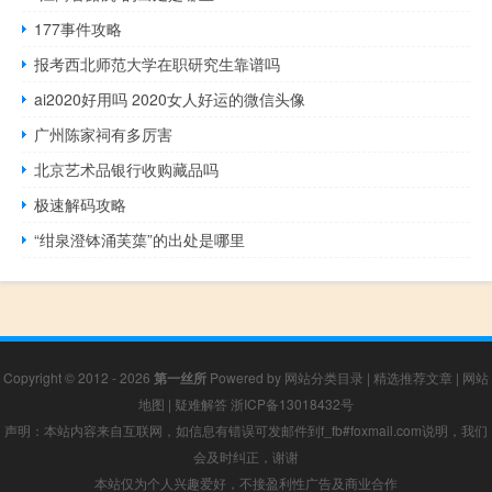
177事件攻略
报考西北师范大学在职研究生靠谱吗
ai2020好用吗 2020女人好运的微信头像
广州陈家祠有多厉害
北京艺术品银行收购藏品吗
极速解码攻略
“绀泉澄钵涌芙蕖”的出处是哪里
Copyright © 2012 - 2026
第一丝所
Powered by
网站分类目录
|
精选推荐文章
|
网站
地图
|
疑难解答
浙ICP备13018432号
声明：本站内容来自互联网，如信息有错误可发邮件到f_fb#foxmail.com说明，我们
会及时纠正，谢谢
本站仅为个人兴趣爱好，不接盈利性广告及商业合作