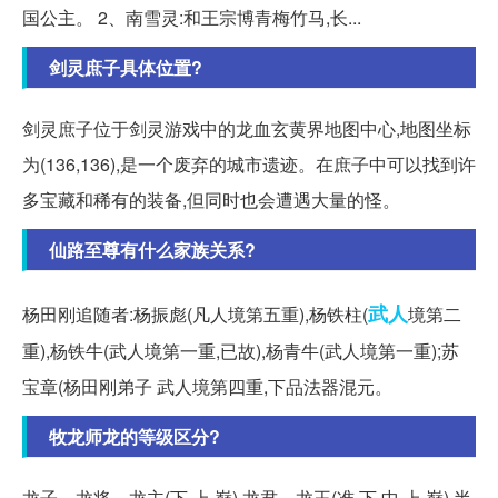
国公主。 2、南雪灵:和王宗博青梅竹马,长...
剑灵庶子具体位置?
剑灵庶子位于剑灵游戏中的龙血玄黄界地图中心,地图坐标
为(136,136),是一个废弃的城市遗迹。在庶子中可以找到许
多宝藏和稀有的装备,但同时也会遭遇大量的怪。
仙路至尊有什么家族关系?
武人
杨田刚追随者:杨振彪(凡人境第五重),杨铁柱(
境第二
重),杨铁牛(武人境第一重,已故),杨青牛(武人境第一重);苏
宝章(杨田刚弟子 武人境第四重,下品法器混元。
牧龙师龙的等级区分?
龙子、龙将、龙主(下,上,巅),龙君、龙王(准,下,中,上,巅),半