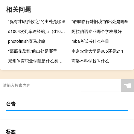
相关问题
“况有才郎胜牧之”的出处是哪里
“敢叹临行殊旧境”的出处是哪里
d1004次列车途经站点（d100）
阿拉伯语专业哪个学校最好
photofinish赛马攻略
mba考试考什么科目
“蔼蔼花蕊乱”的出处是哪里
南京农业大学是985还是211
郑州体育职业学院是什么类别的学校
商洛本科学校叫什么
☚
公告
标签