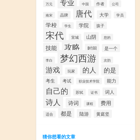
专业
作者
万元
中国
公司
唐代
大学
品牌
学员
南宋
学校
学院
孩子
学生
宋代
山阴
宣城
您的
攻略
技能
时间
是一个
梦幻西游
李白
次韵
游戏
的人
的是
玩家
考生
能力
考试
职业技术学院
自己的
词人
苏轼
证书
诗人
诗词
费用
课程
都是
陆游
黄庭坚
适合
猜你想看的文章