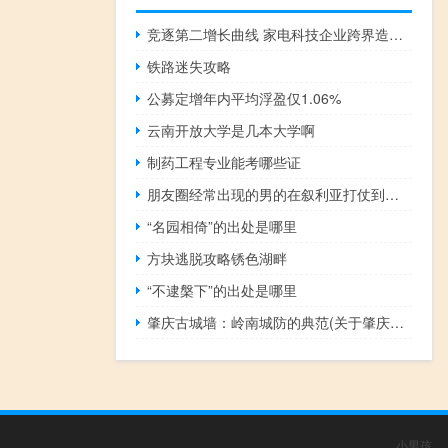
竞逐第二增长曲线 家电科技企业跨界造车资本局中局 到底什么情况嘞
铁路迷失攻略
公募定增年内平均浮盈仅1.06%
云南开放大学是几本大学啊
制药工程专业能考哪些证
朋友圈经常出现的男的在叙利亚打仗到底是什么梗啊什么梗
“名园相倚”的出处是哪里
方块逃脱攻略锈色湖畔
“不逮槃下”的出处是哪里
肇庆古城墙：岭南城防的典范(关于肇庆古城墙：岭南城防的典范简述)
小男孩