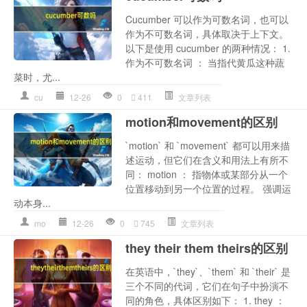
Cucumber 可以作为可数名词，也可以
作为不可数名词，具体取决于上下文。
以下是使用 cucumber 的两种情况： 1.
作为不可数名词 ： 当指代黄瓜这种蔬
菜时，尤...
cu
12-26
0
411
文章列表
motion和movement的区别
`motion` 和 `movement` 都可以用来描
述运动，但它们在含义和用法上有所不
同： motion ： 指物体或某部分从一个
位置移动到另一个位置的过程。 强调运
动本身...
mo
12-26
0
745
文章列表
they their them theirs的区别
在英语中，`they`、`them` 和 `their` 是
三个不同的代词，它们在句子中扮演不
同的角色，具体区别如下： 1. they ：