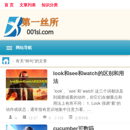
首 页
文章列表
知识分类
网站导航
>
有关“例句”的文章
look和see和watch的区别和用
法
`look`、`see`和`watch`这三个词都涉及
到观察或看的动作，但它们在侧重点和
用法上有所不同： 1. Look 强调“看”的
动作或状态，通常指有意识地集中注意力看。...
lo
12-27
0
102
文章列表
cucumber可数吗