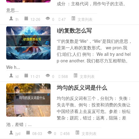
成分 ：主格代词，用作句子的主语。
意思...
th
12-26
0
47
文章列表
i的复数怎么写
“I”的复数是“We”，“We”是我们的意思，
是第一人称的复数形式。 we pron.我
们;咱们;人们 例句： We all try and hel
p one another. 我们都尽力互相帮助。
We h...
id
11-21
0
568
文章列表
均匀的反义词是什么
均匀的反义词有三个，分别为： 失衡：
失去平衡。例句：投资和消费的失衡让
中国经济看上去岌岌可危。参差：纷纭
繁杂；蹉跎，错过；远离，阻隔；差
池，差错；...
jyd
08-03
0
456
文章列表