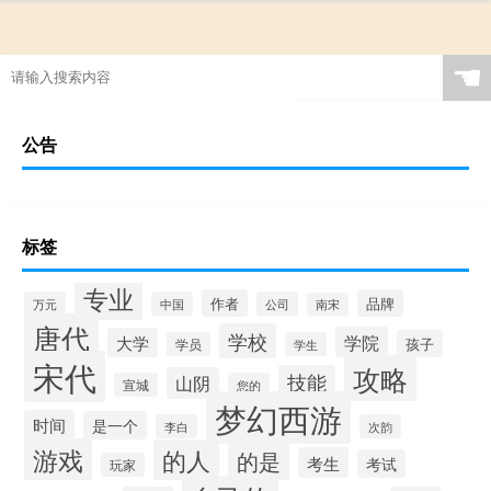
☚
公告
标签
专业
作者
品牌
万元
中国
公司
南宋
唐代
学校
学院
大学
孩子
学员
学生
宋代
攻略
技能
山阴
宣城
您的
梦幻西游
时间
是一个
李白
次韵
游戏
的人
的是
考生
考试
玩家