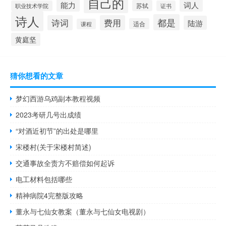
自己的
能力
词人
苏轼
职业技术学院
证书
诗人
都是
诗词
费用
陆游
适合
课程
黄庭坚
猜你想看的文章
梦幻西游乌鸡副本教程视频
2023考研几号出成绩
“对酒近初节”的出处是哪里
宋楼村(关于宋楼村简述)
交通事故全责方不赔偿如何起诉
电工材料包括哪些
精神病院4完整版攻略
董永与七仙女教案（董永与七仙女电视剧）