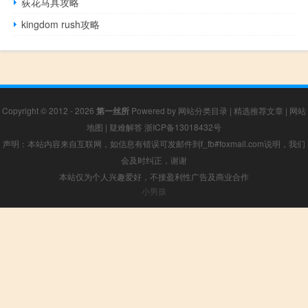
荻花马具攻略
kingdom rush攻略
Copyright © 2012 - 2026
第一丝所
Powered by
网站分类目录
|
精选推荐文章
|
网站
地图
|
疑难解答
浙ICP备13018432号
声明：本站内容来自互联网，如信息有错误可发邮件到f_fb#foxmail.com说明，我们
会及时纠正，谢谢
本站仅为个人兴趣爱好，不接盈利性广告及商业合作
小男孩