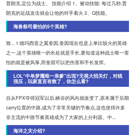
普朗克,定位为战士。 技能介绍 1、被动技能: 每过几秒,普
朗克的近战攻击就会让他的对手着火 2、Q技能。
海兽祭司最怕的5个英雄?
致... 1:德玛西亚之翼奎因,奎因现在也是上单比较火的英雄
之一,这个英雄唯一的长处就是手长,要知道这种战士唯一害
怕的就是被风筝,而奎因可以把伤害和手长发挥。
LOL“中单梦魇唯一亲爹”出现?无视大招关灯，对线
强压，玩家直言有救了，你怎么看?
自从FPX夺得冠军以后,峡谷的风向就改变了,原本属于后期
carry位置的中路,成为了非常关键的节奏点,这也使得许多
非主流的中路节奏英雄成为了大家的上分利器。中...
海洋之灾介绍?