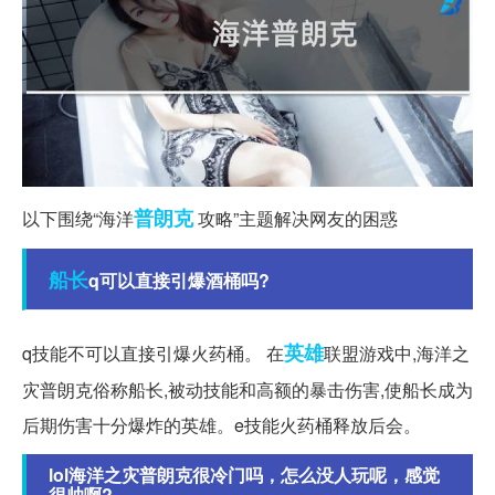
普朗克
以下围绕“海洋
攻略”主题解决网友的困惑
船长
q可以直接引爆酒桶吗?
英雄
q技能不可以直接引爆火药桶。 在
联盟游戏中,海洋之
灾普朗克俗称船长,被动技能和高额的暴击伤害,使船长成为
后期伤害十分爆炸的英雄。e技能火药桶释放后会。
lol海洋之灾普朗克很冷门吗，怎么没人玩呢，感觉
很帅啊?