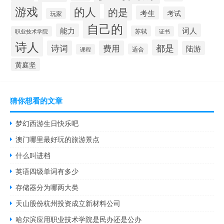
游戏
的人
的是
考生
考试
玩家
自己的
能力
词人
苏轼
职业技术学院
证书
诗人
都是
诗词
费用
陆游
适合
课程
黄庭坚
猜你想看的文章
梦幻西游生日快乐吧
澳门哪里最好玩的旅游景点
什么叫进档
英语四级单词有多少
存储器分为哪两大类
天山股份杭州投资成立新材料公司
哈尔滨应用职业技术学院是民办还是公办