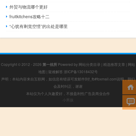
外贸与物流哪个更好
fruitkitchens攻略十二
“心犹有剩觉空悭”的出处是哪里
Copyright © 2012 - 2026
第一丝所
Powered by
网站分类目录
|
精选推荐文章
|
网站
地图
|
疑难解答
浙ICP备13018432号
声明：本站内容来自互联网，如信息有错误可发邮件到f_fb#foxmail.com说明，我们
会及时纠正，谢谢
本站仅为个人兴趣爱好，不接盈利性广告及商业合作
小男孩