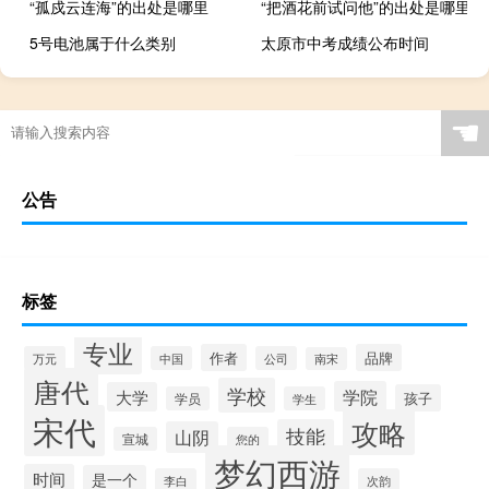
“孤戍云连海”的出处是哪里
“把酒花前试问他”的出处是哪里
5号电池属于什么类别
太原市中考成绩公布时间
☚
公告
标签
专业
作者
品牌
万元
中国
公司
南宋
唐代
学校
学院
大学
孩子
学员
学生
宋代
攻略
技能
山阴
宣城
您的
梦幻西游
时间
是一个
李白
次韵