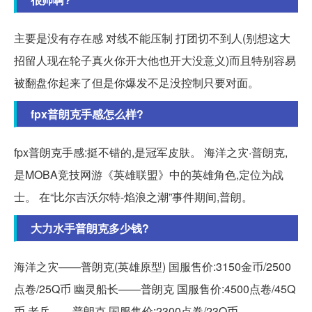
主要是没有存在感 对线不能压制 打团切不到人(别想这大
招留人现在轮子真火你开大他也开大没意义)而且特别容易
被翻盘你起来了但是你爆发不足没控制只要对面。
fpx普朗克手感怎么样?
fpx普朗克手感:挺不错的,是冠军皮肤。 海洋之灾·普朗克,
是MOBA竞技网游《英雄联盟》中的英雄角色,定位为战
士。 在“比尔吉沃尔特-焰浪之潮”事件期间,普朗。
大力水手普朗克多少钱?
海洋之灾——普朗克(英雄原型) 国服售价:3150金币/2500
点卷/25Q币 幽灵船长——普朗克 国服售价:4500点卷/45Q
币 老兵——普朗克 国服售价:2300点卷/23Q币...