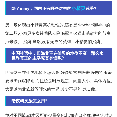
小精灵
除了mmy，国内还有哪些厉害的
选手?
另一场体现出小精灵高机动性的,还有是Newbee和Mski的
第二场,小精灵多次带着队友降临配合火猫击杀敌方的节奏
点米波。 劣势 当然,没有无敌的英雄。小精灵的劣势。
中国神话中，四海龙王在仙界的地位不高，那么水
世界真正的主宰究竟是谁呢?
四海龙王在仙界地位不怎么高,好像经常被呼来喝去的,玉帝
要求降雨就降雨,而且还是时辰规定、雨量大小、具体方位,
大家以为龙族就管理水的世界,其实不是的,龙... 傲。
暗夜精灵族怎么用?
争对不同族,战术又可能少量变化,比如先出小鹿顶中期,对U