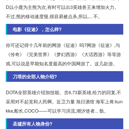
D以小鹿为主熊为次,有时可以出3英雄兽王来增加火力。
不过,熊的移动速度慢,很容易被点杀,所以,... 不。
电影《征途》，怎么样?
你可还记得十几年前的网游《征途》吗?网游《征途》,与
《传奇》《完美世界》《梦幻西游》《大话西游》等等游
戏,可以说是早期知名度最高的中国网游了。这几款游。
刀塔的全部人物介绍?
DOTA全部英雄介绍加技能。含6,73新英雄,给力的回复,不
采用对不起党和人民啊。近卫力量 旭日酒馆 海军上将:kun
kka,船长,COCO——可以学习洪流,潮汐使者... 骷。
圣墟所有人物身份?