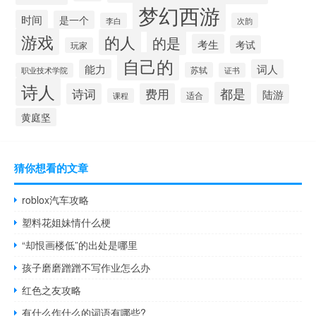
梦幻西游
时间
是一个
李白
次韵
游戏
的人
的是
考生
考试
玩家
自己的
能力
词人
苏轼
职业技术学院
证书
诗人
都是
诗词
费用
陆游
适合
课程
黄庭坚
猜你想看的文章
roblox汽车攻略
塑料花姐妹情什么梗
“却恨画楼低”的出处是哪里
孩子磨磨蹭蹭不写作业怎么办
红色之友攻略
有什么作什么的词语有哪些?