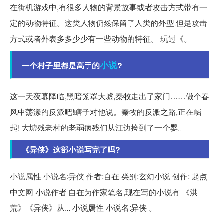
在街机游戏中,有很多人物的背景故事或者攻击方式带有一
定的动物特征。这类人物仍然保留了人类的外型,但是攻击
方式或者外表多多少少有一些动物的特征。 玩过《。
小说
一个村子里都是高手的
?
这一天夜幕降临,黑暗笼罩大墟,秦牧走出了家门……做个春
风中荡漾的反派吧!瞎子对他说。秦牧的反派之路,正在崛
起! 大墟残老村的老弱病残们从江边捡到了一个婴。
《异侠》这部小说写完了吗?
小说属性 小说名:异侠 作者:自在 类别:玄幻小说 创作: 起点
中文网 小说作者 自在为作家笔名,现在写的小说有 《洪
荒》《异侠》从... 小说属性 小说名:异侠 。