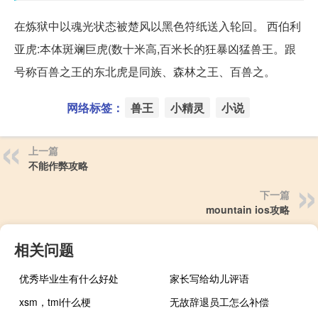
在炼狱中以魂光状态被楚风以黑色符纸送入轮回。 西伯利
亚虎:本体斑斓巨虎(数十米高,百米长的狂暴凶猛兽王。跟
号称百兽之王的东北虎是同族、森林之王、百兽之。
网络标签：
兽王
小精灵
小说
上一篇
不能作弊攻略
下一篇
mountain ios攻略
相关问题
优秀毕业生有什么好处
家长写给幼儿评语
xsm，tmi什么梗
无故辞退员工怎么补偿