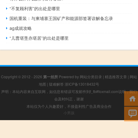
“不复顾利害”的出处是哪里
国机重装：与柬埔寨王国矿产和能源部签署谅解备忘录
ag成就攻略
“儿曹堪垦亦堪居”的出处是哪里
Copyright © 2012 - 2026
第一丝所
Powered by
网站分类目录
|
精选推荐文章
|
网站
地图
|
疑难解答
浙ICP备13018432号
声明：本站内容来自互联网，如信息有错误可发邮件到f_fb#foxmail.com说明，我们
会及时纠正，谢谢
本站仅为个人兴趣爱好，不接盈利性广告及商业合作
小男孩