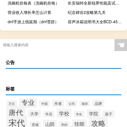
洗碗机价格表（洗碗机价格）
长安福特全新锐界性能及试驾体验
营业收入增长率怎么计算
纪念碑谷2攻略第九关
dnf手游上线延期（dnf雪碧）
容声冰箱说明书大全BCD-456WD11FP（容声冰箱说明书）
☚
公告
标签
专业
作者
品牌
万元
中国
公司
南宋
唐代
学校
学院
大学
孩子
学员
学生
宋代
攻略
技能
山阴
宣城
您的