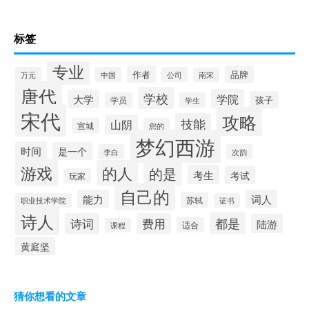
标签
专业
作者
品牌
万元
中国
公司
南宋
唐代
学校
学院
大学
孩子
学员
学生
宋代
攻略
技能
山阴
宣城
您的
梦幻西游
时间
是一个
李白
次韵
游戏
的人
的是
考生
考试
玩家
自己的
能力
词人
苏轼
职业技术学院
证书
诗人
都是
诗词
费用
陆游
适合
课程
黄庭坚
猜你想看的文章