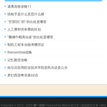
逃离高铁攻略11
快枪手是什么意思什么梗
“空望旧门栏”的出处是哪里
人工费和劳务费的区别
“飘拂巾帽真仙姿”的出处是哪里
制药工程专业能考哪些证
theroomtow攻略
记忆殿堂攻略
哈尔滨应用职业技术学院是民办还是公办
梦幻西游粤语第22话
Copyright © 2012 - 2026
第一丝所
Powered by
网站分类目录
|
精选推荐文章
|
网站