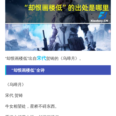
宋代
“却恨画楼低”出自
贺铸的《乌啼月》。
“却恨画楼低”全诗
《乌啼月》
宋代 贺铸
牛女相望处，星桥不碍东西。