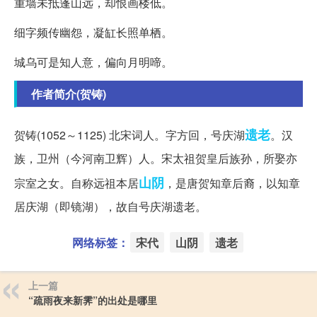
重墙未抵蓬山远，却恨画楼低。
细字频传幽怨，凝缸长照单栖。
城乌可是知人意，偏向月明啼。
作者简介(贺铸)
遗老
贺铸(1052～1125) 北宋词人。字方回，号庆湖
。汉
族，卫州（今河南卫辉）人。宋太祖贺皇后族孙，所娶亦
山阴
宗室之女。自称远祖本居
，是唐贺知章后裔，以知章
居庆湖（即镜湖），故自号庆湖遗老。
网络标签：
宋代
山阴
遗老
上一篇
“疏雨夜来新霁”的出处是哪里