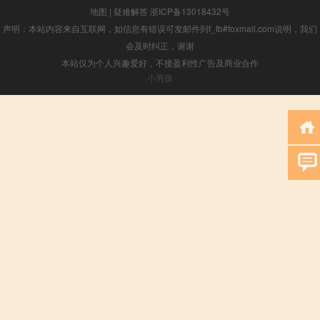
地图
|
疑难解答
浙ICP备13018432号
声明：本站内容来自互联网，如信息有错误可发邮件到f_fb#foxmail.com说明，我们
会及时纠正，谢谢
本站仅为个人兴趣爱好，不接盈利性广告及商业合作
小男孩