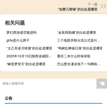
下一篇
“知费几青铜”的出处是哪里
相关问题
梦幻西游虚空能进吗
“金装凤勒骢”的出处是哪里
glrle是什么牌子
三个电阻并联分流公式是什么啊
“太乙舟迷月暗塘”的出处是哪里
“鸣树乱蝉催日落”的出处是哪里
2023年10月13日陕西省咸阳市疫情大数据-今日/今天疫情全网搜索最新实时消息动态情况通知播报
重庆二本什么时候录取
“畴昔梦登天”的出处是哪里
巴山楚水凄凉地下一句网络用语是什么什么梗
☚
公告