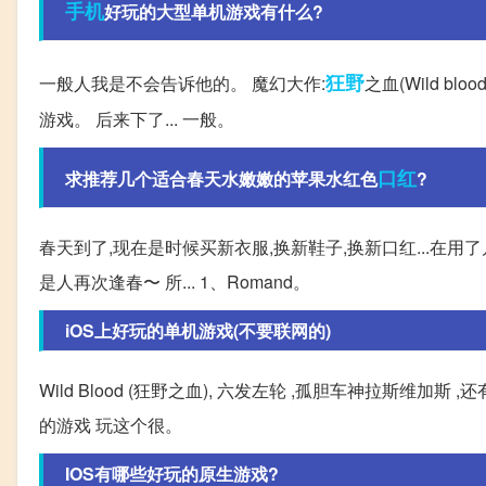
手机
好玩的大型单机游戏有什么?
狂野
一般人我是不会告诉他的。 魔幻大作:
之血(Wild 
游戏。 后来下了... 一般。
口红
求推荐几个适合春天水嫩嫩的苹果水红色
?
春天到了,现在是时候买新衣服,换新鞋子,换新口红...在
是人再次逢春〜 所... 1、Romand。
iOS上好玩的单机游戏(不要联网的)
Wild Blood (狂野之血), 六发左轮 ,孤胆车神拉斯维加
的游戏 玩这个很。
IOS有哪些好玩的原生游戏?