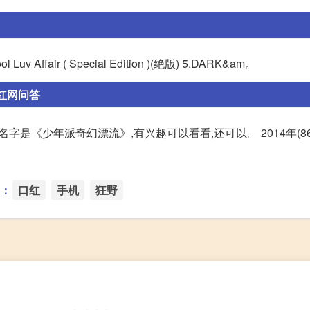
ol Luv Affair ( Special Edition )(绝版) 5.DARK&am。
 红网问答
影片名字是《少年派奇幻漂流》,有兴趣可以看看,还可以。 2014年(86
：
口红
手机
狂野