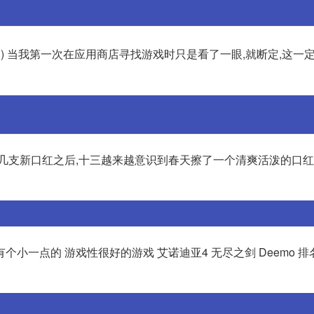
blood) 当我第一次在应用商店寻找游戏时只是看了一眼,就断定,这
用了几支新口红之后,十三越来越意识到春天擦了一个清爽活泼的口红
斯 ,还有个小一点的 游戏性很好的游戏 艾诺迪亚4 无尽之剑 Deemo 