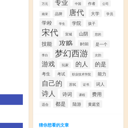
专业
作者
万元
中国
公司
唐代
大学
品牌
学员
南宋
学校
学院
孩子
学生
宋代
山阴
宣城
您的
攻略
技能
时间
是一个
梦幻西游
李白
次韵
游戏
的人
的是
玩家
考生
能力
考试
职业技术学院
自己的
词人
苏轼
证书
诗人
诗词
费用
课程
都是
陆游
黄庭坚
适合
猜你想看的文章