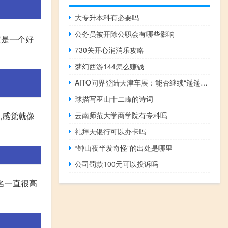
大专升本科有必要吗
公务员被开除公职会有哪些影响
一定是一个好
730关开心消消乐攻略
梦幻西游144怎么赚钱
AITO问界登陆天津车展：能否继续“遥遥领先”？
球描写巫山十二峰的诗词
,感觉就像
云南师范大学商学院有专科吗
礼拜天银行可以办卡吗
“钟山夜半发奇怪”的出处是哪里
公司罚款100元可以投诉吗
排名一直很高