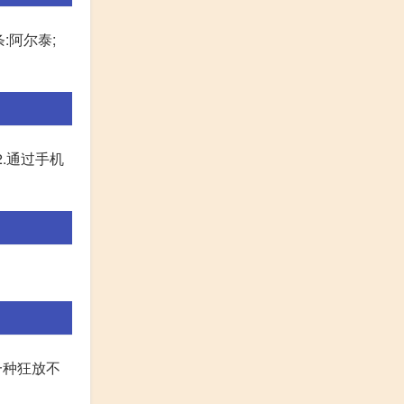
条:阿尔泰;
.通过手机
人一种狂放不