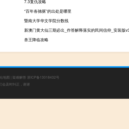
7.3复仇攻略
“百年各驰驱”的出处是哪里
暨南大学华文学院分数线
新澳门黄大仙三期必出_作答解释落实的民间信仰_安装版v365
兽王降临攻略
站地图
|
疑难解答
浙ICP备13018432号
，我们会及时纠正，谢谢