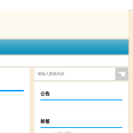
☚
公告
标签