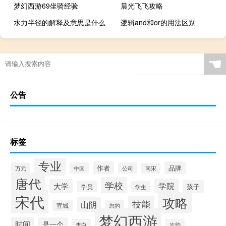
梦幻西游69坐骑经验
晨光飞飞攻略
水力半径的解释及意思是什么
逻辑and和or的用法区别
☚
公告
标签
专业
作者
品牌
万元
中国
公司
南宋
唐代
学校
学院
大学
孩子
学员
学生
宋代
攻略
技能
山阴
宣城
您的
梦幻西游
时间
是一个
李白
次韵