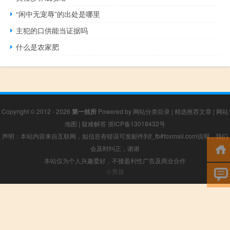
“闲中无宠辱”的出处是哪里
主犯的口供能当证据吗
什么是农家肥
Copyright © 2012 - 2026
第一丝所
Powered by
网站分类目录
|
精选推荐文章
|
网站
地图
|
疑难解答
浙ICP备13018432号
声明：本站内容来自互联网，如信息有错误可发邮件到f_fb#foxmail.com说明，我们
会及时纠正，谢谢
本站仅为个人兴趣爱好，不接盈利性广告及商业合作
小男孩