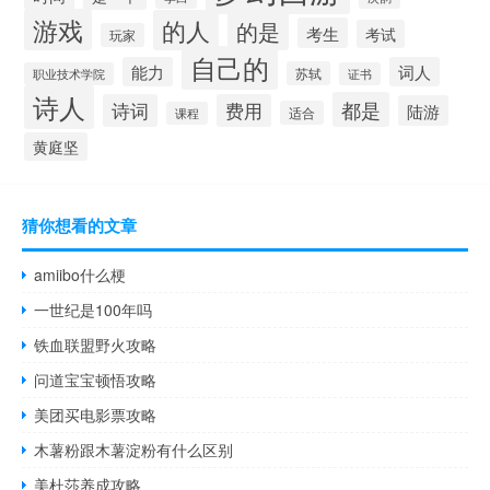
游戏
的人
的是
考生
考试
玩家
自己的
能力
词人
苏轼
职业技术学院
证书
诗人
都是
诗词
费用
陆游
适合
课程
黄庭坚
猜你想看的文章
amiibo什么梗
一世纪是100年吗
铁血联盟野火攻略
问道宝宝顿悟攻略
美团买电影票攻略
木薯粉跟木薯淀粉有什么区别
美杜莎养成攻略