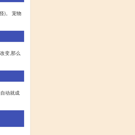
怪)。 宠物
改变,那么
点自动就成