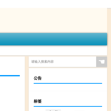
☚
公告
标签