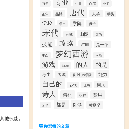
专业
作者
万元
中国
公司
唐代
大学
品牌
学员
南宋
学校
学院
孩子
学生
宋代
山阴
宣城
您的
攻略
技能
时间
是一个
梦幻西游
李白
次韵
游戏
的人
的是
玩家
考生
能力
考试
职业技术学院
自己的
词人
苏轼
证书
诗人
诗词
费用
课程
都是
陆游
黄庭坚
适合
点击其他技能。
猜你想看的文章