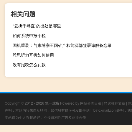
相关问题
“云拂千寻直”的出处是哪里
如何系统申报个税
国机重装：与柬埔寨王国矿产和能源部签署谅解备忘录
雅思听力耳机如何使用
没有报税怎么罚款
Copyright © 2012 - 2026
第一丝所
Powered by
网站分类目录
|
精选推荐文章
|
网
声明：本站内容来自互联网，如信息有错误可发邮件到f_fb#foxmail.com说明
本站仅为个人兴趣爱好，不接盈利性广告及商业合作