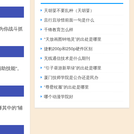
天胡荽不要乱种（天胡荽）
且行且珍惜前面一句是什么
动为你战斗抓
千锋教育怎么样
“天放画图钟地灵”的出处是哪里
捷豹200p和250p硬件区别
无线通信技术是什么期刊
辅助技能“。
“引子昼游新草绿”的出处是哪里
厦门技师学院是公办还是民办
“尊罍杖履”的出处是哪里
哪个动漫学院好
择其中的”辅