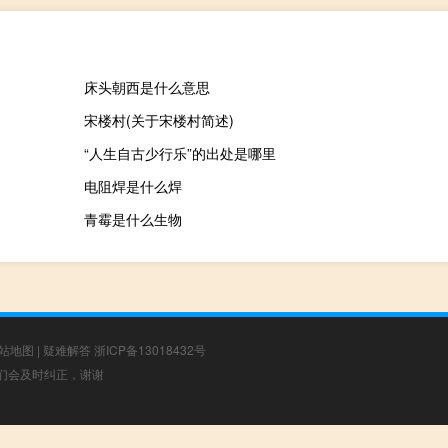
床头朝西是什么意思
宋楼村(关于宋楼村简述)
“人生自古少行乐”的出处是哪里
电阻焊是什么焊
青霉是什么生物
站地图
|
疑难解答
浙ICP备13018432号
，我们会及时纠正，谢谢