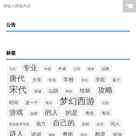
☚
公告
标签
专业
作者
品牌
万元
中国
公司
南宋
唐代
学校
学院
大学
孩子
学员
学生
宋代
攻略
技能
山阴
宣城
您的
梦幻西游
时间
是一个
李白
次韵
游戏
的人
的是
考生
考试
玩家
自己的
能力
词人
苏轼
职业技术学院
证书
诗人
都是
诗词
费用
陆游
适合
课程