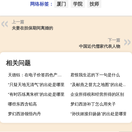
网络标签：
厦门
学院
技师
上一篇
夫妻在担保期间离婚的
下一篇
中国近代儒家代表人物
相关问题
天德钰：在电子价签四色产品市场具有先进者优势
君恨我生迟的下一句是什么
“只疑天地无清气”的出处是哪里
“及献燕之督亢之地图”的出处是哪里
“有时匹练离朱栱”的出处是哪里
企业所得税和经营所得的区别
哪些东西含铅高
梦幻西游补丁怎么用夹子
梦幻西游领悟内丹
“孙扶妪接归扬扬”的出处是哪里