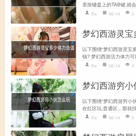
里按键盘上的TAB键,就会
lhx
06-14
0
梦幻西游灵宝
以下围绕“梦幻西游灵宝
钱? 梦幻西游活力体力可以
lhx
06-14
0
梦幻西游穷小
以下围绕“梦幻西游穷小
在红区玩,普通区... 那就
lhx
06-14
0