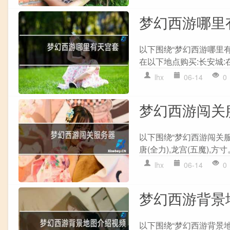
梦幻西游哪里
以下围绕“梦幻西游哪里
在以下地点购买:长安城:
lhx
06-14
0
梦幻西游闯关
以下围绕“梦幻西游闯关服务
唐(全力),龙宫(五魔),方寸
lhx
06-14
0
梦幻西游背景
以下围绕“梦幻西游背景