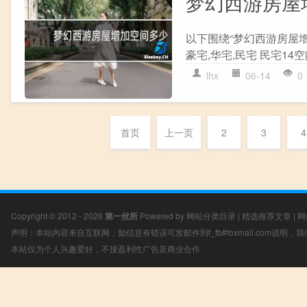
梦幻西游房屋
以下围绕“梦幻西游房屋
豪宅,华宅,民宅 民宅14空间
lhx
06-14
0
首页
上一页
2
3
4
Copyright © 2012 - 2026
第一丝所
Powered by
网站分类目录
|
精选推荐文章
|
网
声明：本站内容来自互联网，如信息有错误可发邮件到f_fb#foxmail.com说明
本站仅为个人兴趣爱好，不接盈利性广告及商业合作