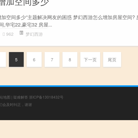
增加空间多少
增加空间多少”主题解决网友的困惑 梦幻西游怎么增加房屋空间? 
,华宅22,豪宅32 房屋...
962
梦幻西游
5
6
7
8
下一页
尾页
站地图
|
疑难解答
浙ICP备13018432号
，我们会及时纠正，谢谢