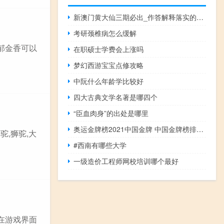
新澳门黄大仙三期必出_作答解释落实的民间信仰_安装版v365.774
考研颈椎病怎么缓解
郁金香可以
在职硕士学费会上涨吗
梦幻西游宝宝点修攻略
中阮什么年龄学比较好
四大古典文学名著是哪四个
“臣血肉身”的出处是哪里
奥运金牌榜2021中国金牌 中国金牌榜排名第几
驼,狮驼,大
#西南有哪些大学
一级造价工程师网校培训哪个最好
在游戏界面