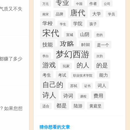
专业
作者
万元
中国
公司
显气质又不失
唐代
大学
品牌
学员
南宋
学校
学院
孩子
学生
宋代
山阴
宣城
您的
攻略
技能
时间
是一个
梦幻西游
李白
次韵
们都赚了多少
游戏
的人
的是
玩家
考生
能力
考试
职业技术学院
自己的
词人
苏轼
证书
诗人
诗词
费用
课程
都是
陆游
黄庭坚
适合
? 如果您想
猜你想看的文章