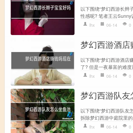
以下围绕“梦幻西游长辫
性感呢? 笔者王云Sunny
lhx
06-14
0
梦幻西游酒店
以下围绕“梦幻西游酒店
了? 但是一夜暴富的难度那
lhx
06-14
0
梦幻西游队友
以下围绕“梦幻西游队友怎
拆除梦幻西游中庭院里的小
lhx
06-14
0