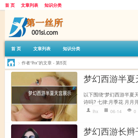
首 页
文章列表
知识分类
首 页
文章列表
知识分类
>
作者“lhx”的文章
- 第5页
梦幻西游半夏
以下围绕“梦幻西游半夏
诗吗? 七律:月季花 月月开
lhx
06-14
0
梦幻西游长辫