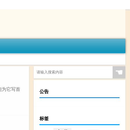
☚
能为它写首
公告
标签