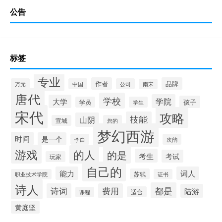
公告
标签
专业
作者
品牌
万元
中国
公司
南宋
唐代
学校
学院
大学
孩子
学员
学生
宋代
攻略
技能
山阴
宣城
您的
梦幻西游
时间
是一个
李白
次韵
游戏
的人
的是
考生
考试
玩家
自己的
能力
词人
苏轼
职业技术学院
证书
诗人
都是
诗词
费用
陆游
适合
课程
黄庭坚