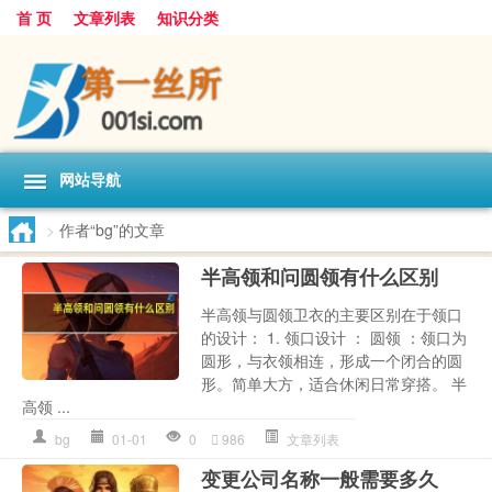
首 页
文章列表
知识分类
网站导航
>
作者“bg”的文章
半高领和问圆领有什么区别
半高领与圆领卫衣的主要区别在于领口
的设计： 1. 领口设计 ： 圆领 ：领口为
圆形，与衣领相连，形成一个闭合的圆
形。简单大方，适合休闲日常穿搭。 半
高领 ...
bg
01-01
0
986
文章列表
变更公司名称一般需要多久