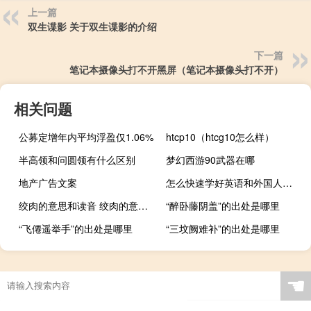
上一篇
双生谍影 关于双生谍影的介绍
下一篇
笔记本摄像头打不开黑屏（笔记本摄像头打不开）
相关问题
公募定增年内平均浮盈仅1.06%
htcp10（htcg10怎么样）
半高领和问圆领有什么区别
梦幻西游90武器在哪
地产广告文案
怎么快速学好英语和外国人交流 怎么快速学好英语
绞肉的意思和读音 绞肉的意思是什么
“醉卧藤阴盖”的出处是哪里
“飞僊遥举手”的出处是哪里
“三坟阙难补”的出处是哪里
☚