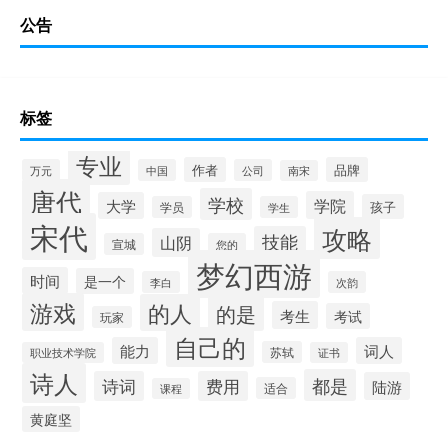
公告
标签
专业
作者
品牌
万元
中国
公司
南宋
唐代
学校
学院
大学
孩子
学员
学生
宋代
攻略
技能
山阴
宣城
您的
梦幻西游
时间
是一个
李白
次韵
游戏
的人
的是
考生
考试
玩家
自己的
能力
词人
苏轼
职业技术学院
证书
诗人
都是
诗词
费用
陆游
适合
课程
黄庭坚